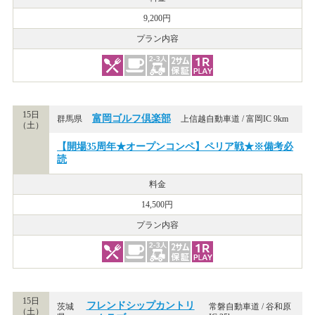
9,200円
プラン内容
15日
富岡ゴルフ倶楽部
群馬県
上信越自動車道 / 富岡IC 9km
（土）
【開場35周年★オープンコンペ】ペリア戦★※備考必
読
料金
14,500円
プラン内容
15日
フレンドシップカントリ
茨城
常磐自動車道 / 谷和原
（土）