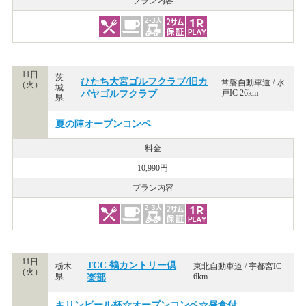
プラン内容
11日
茨
ひたち大宮ゴルフクラブ/旧カ
常磐自動車道 / 水
（火）
城
戸IC 26km
バヤゴルフクラブ
県
夏の陣オープンコンペ
料金
10,990円
プラン内容
11日
TCC 鶴カントリー倶
栃木
東北自動車道 / 宇都宮IC
（火）
県
6km
楽部
キリンビール杯☆オープンコンペ☆昼食付