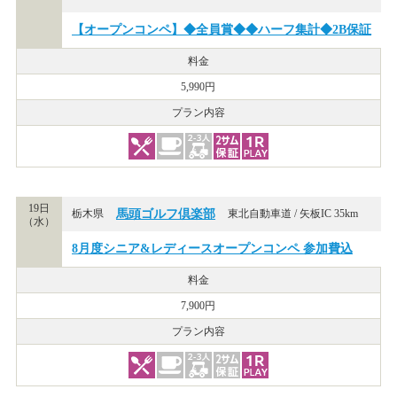
【オープンコンペ】◆全員賞◆◆ハーフ集計◆2B保証
料金
5,990円
プラン内容
19日
馬頭ゴルフ倶楽部
栃木県
東北自動車道 / 矢板IC 35km
（水）
8月度シニア&レディースオープンコンペ 参加費込
料金
7,900円
プラン内容