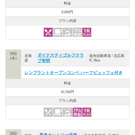
料金
9,000円
プラン内容
19日
ダイナスティゴルフクラ
北海
道央自動車道 / 北広島
（水）
道
IC 9km
ブ有明
レンブラントオープンコンペ ハーフビュッフェ付き
料金
10,500円
プラン内容
20日