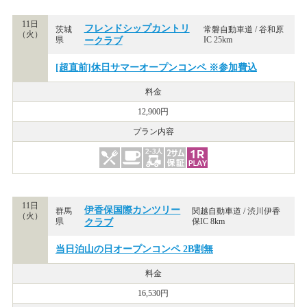
11日
フレンドシップカントリ
茨城
常磐自動車道 / 谷和原
（火）
県
IC 25km
ークラブ
[超直前]休日サマーオープンコンペ ※参加費込
料金
12,900円
プラン内容
11日
伊香保国際カンツリー
群馬
関越自動車道 / 渋川伊香
（火）
県
保IC 8km
クラブ
当日泊山の日オープンコンペ 2B割無
料金
16,530円