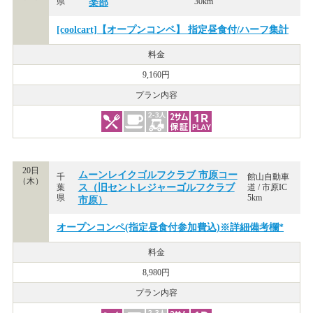
県
30km
楽部
[coolcart]【オープンコンペ】 指定昼食付/ハーフ集計
料金
9,160円
プラン内容
20日
ムーンレイクゴルフクラブ 市原コー
千
館山自動車
（木）
ス（旧セントレジャーゴルフクラブ
葉
道 / 市原IC
県
5km
市原）
オープンコンペ(指定昼食付参加費込)※詳細備考欄*
料金
8,980円
プラン内容