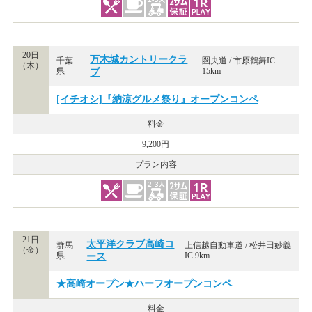
20日
万木城カントリークラ
千葉
圏央道 / 市原鶴舞IC
（木）
県
15km
ブ
[イチオシ]『納涼グルメ祭り』オープンコンペ
料金
9,200円
プラン内容
21日
太平洋クラブ高崎コ
群馬
上信越自動車道 / 松井田妙義
（金）
県
IC 9km
ース
★高崎オープン★ハーフオープンコンペ
料金