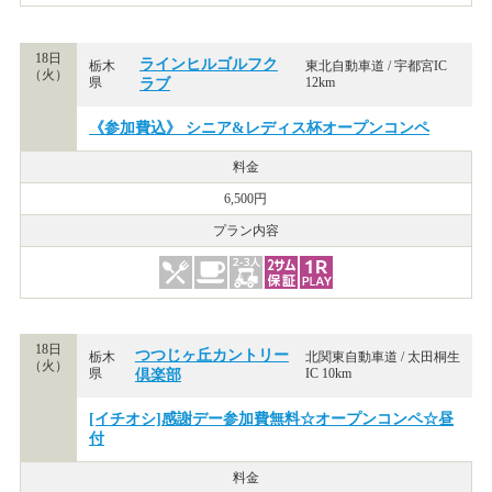
18日
ラインヒルゴルフク
栃木
東北自動車道 / 宇都宮IC
（火）
県
12km
ラブ
《参加費込》 シニア&レディス杯オープンコンペ
料金
6,500円
プラン内容
18日
つつじヶ丘カントリー
栃木
北関東自動車道 / 太田桐生
（火）
県
IC 10km
倶楽部
[イチオシ]感謝デー参加費無料☆オープンコンペ☆昼
付
料金