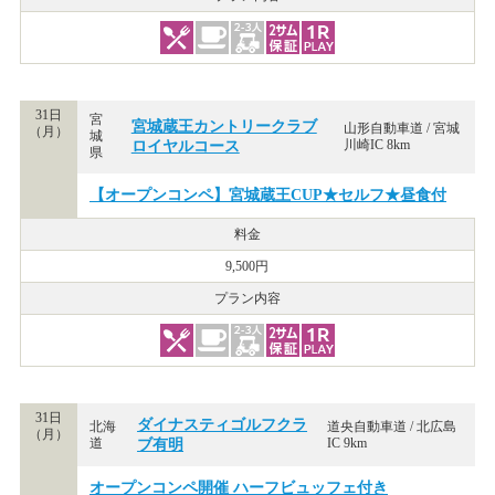
31日
宮
宮城蔵王カントリークラブ
山形自動車道 / 宮城
（月）
城
川崎IC 8km
ロイヤルコース
県
【オープンコンペ】宮城蔵王CUP★セルフ★昼食付
料金
9,500円
プラン内容
31日
ダイナスティゴルフクラ
北海
道央自動車道 / 北広島
（月）
道
IC 9km
ブ有明
オープンコンペ開催 ハーフビュッフェ付き