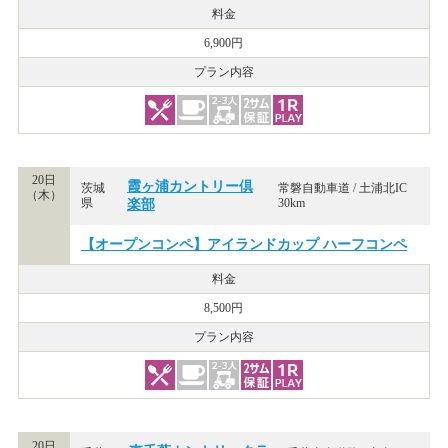
料金
6,900円
プラン内容
20日
霞ヶ浦カントリー倶
茨城
常磐自動車道 / 土浦北IC
（木）
県
30km
楽部
【オープンコンペ】アイランドカップ ハーフコンペ
料金
8,500円
プラン内容
20日