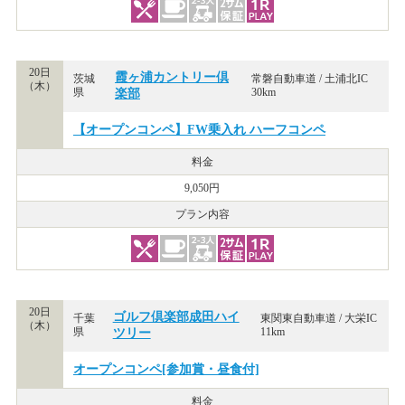
20日
霞ヶ浦カントリー倶
茨城
常磐自動車道 / 土浦北IC
（木）
県
30km
楽部
【オープンコンペ】FW乗入れ ハーフコンペ
料金
9,050円
プラン内容
20日
ゴルフ倶楽部成田ハイ
千葉
東関東自動車道 / 大栄IC
（木）
県
11km
ツリー
オープンコンペ[参加賞・昼食付]
料金