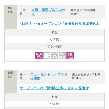
19日
大原・御宿ゴルフコー
千葉
圏央道 / 市原鶴舞IC
（水）
県
30km
ス
<1組3名～>★オープンコンペ★昼食付き/参加費込み
料金
9,035円
プラン内容
19日
ニューセントラルゴルフ
栃木
東北自動車道 / 宇都宮
（水）
県
IC 9km
倶楽部
オープンコンペ『開場記念杯』セルフ/昼食付
料金
6,430円