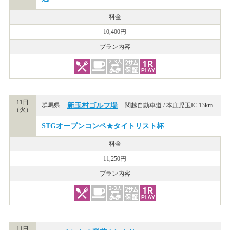
料金
10,400円
プラン内容
11日
新玉村ゴルフ場
群馬県
関越自動車道 / 本庄児玉IC 13km
（火）
STGオープンコンペ★タイトリスト杯
料金
11,250円
プラン内容
11日