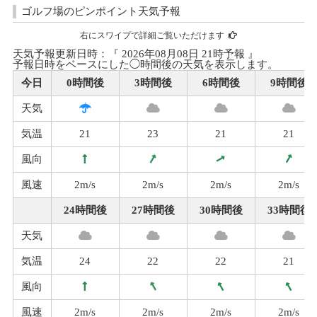
ゴルフ場のピンポイント天気予報
右にスワイプで詳細ご覧いただけます
天気予報更新日時：『 2026年08月08日 21時予報 』
予報日時をベースにした◯時間後の天気を表示します。
今日
0時間後
3時間後
6時間後
9時間後
天気
気温
21
23
21
21
風向
風速
2m/s
2m/s
2m/s
2m/s
24時間後
27時間後
30時間後
33時間後
天気
気温
24
22
22
21
風向
風速
2m/s
2m/s
2m/s
2m/s