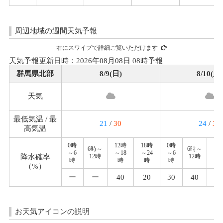
周辺地域の週間天気予報
右にスワイプで詳細ご覧いただけます
天気予報更新日時：2026年08月08日 08時予報
群馬県北部
8/9(日)
8/10(月)
天気
最低気温 / 最
21
/
30
24
/
32
高気温
0時
12時
18時
0時
12
6時～
6時～
～6
～18
～24
～6
～1
降水確率
12時
12時
時
時
時
時
時
（%）
ー
ー
40
20
30
40
3
お天気アイコンの説明