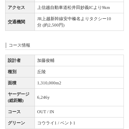
アクセス
上信越自動車道松井田妙義ICより9km
JR上越新幹線安中榛名よりタクシー10
交通機関
分 (約2,500円)
コース情報
設計者
加藤俊輔
種別
丘陵
面積
1,310,000m
2
ヤーデージ
6,246y
(総距離)
コース
OUT / IN
グリーン
コウライ1 / ベント1