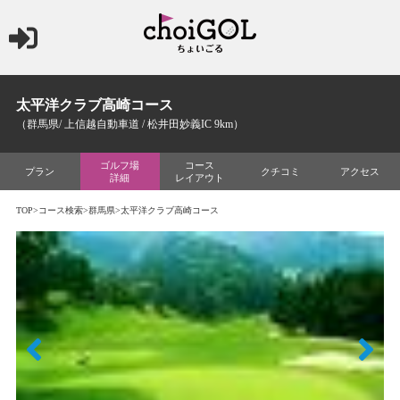
太平洋クラブ高崎コース
（群馬県/ 上信越自動車道 / 松井田妙義IC 9km）
ゴルフ場
コース
プラン
クチコミ
アクセス
詳細
レイアウト
TOP
>
コース検索
>
群馬県
>太平洋クラブ高崎コース