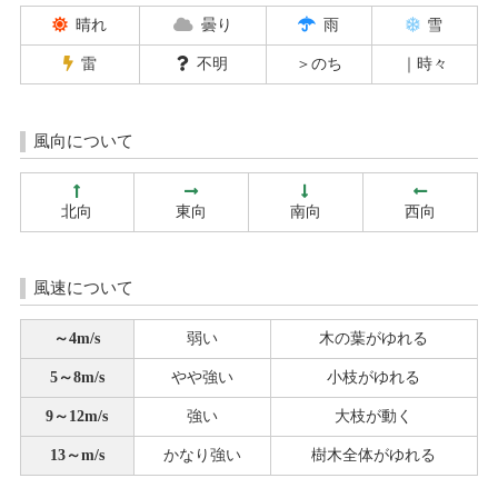
晴れ
曇り
雨
雪
雷
不明
＞のち
｜時々
風向について
北向
東向
南向
西向
風速について
～4m/s
弱い
木の葉がゆれる
5～8m/s
やや強い
小枝がゆれる
9～12m/s
強い
大枝が動く
13～m/s
かなり強い
樹木全体がゆれる