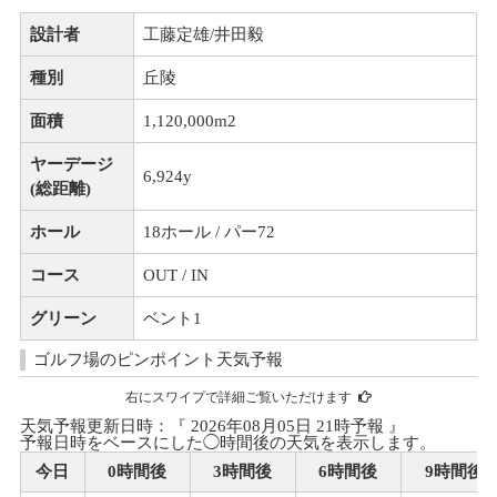
設計者
工藤定雄/井田毅
種別
丘陵
面積
1,120,000m
2
ヤーデージ
6,924y
(総距離)
ホール
18ホール / パー72
コース
OUT / IN
グリーン
ベント1
ゴルフ場のピンポイント天気予報
右にスワイプで詳細ご覧いただけます
天気予報更新日時：『 2026年08月05日 21時予報 』
予報日時をベースにした◯時間後の天気を表示します。
今日
0時間後
3時間後
6時間後
9時間後