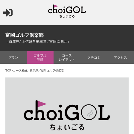
富岡ゴルフ倶楽部
（群馬県/ 上信越自動車道 / 富岡IC 9km）
ゴルフ場
コース
プラン
クチコミ
アクセス
詳細
レイアウト
TOP
>
コース検索
>
群馬県
>富岡ゴルフ倶楽部