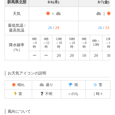
群馬県北部
8/6(木)
8/7(金)
天気
＞
｜
最低気温 /
20
/
29
26
/
33
最高気温
0時
6時
12時
18時
0時
12時
6時～
～6
～12
～18
～24
～6
～18
降水確率
12時
時
時
時
時
時
時
（%）
ー
ー
20
20
10
20
30
お天気アイコンの説明
晴れ
曇り
雨
雪
雷
不明
＞のち
｜時々
風向について