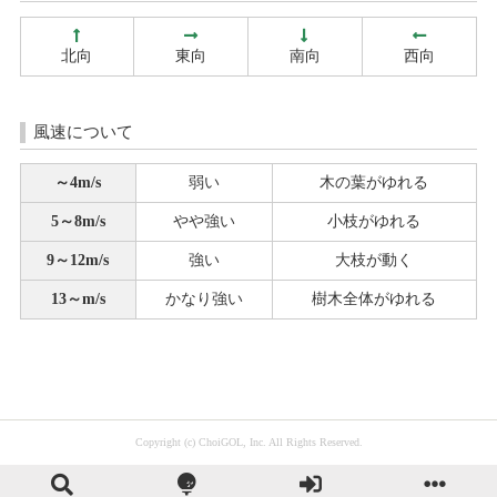
北向
東向
南向
西向
風速について
～4m/s
弱い
木の葉がゆれる
5～8m/s
やや強い
小枝がゆれる
9～12m/s
強い
大枝が動く
13～m/s
かなり強い
樹木全体がゆれる
Copyright (c) ChoiGOL, Inc. All Rights Reserved.