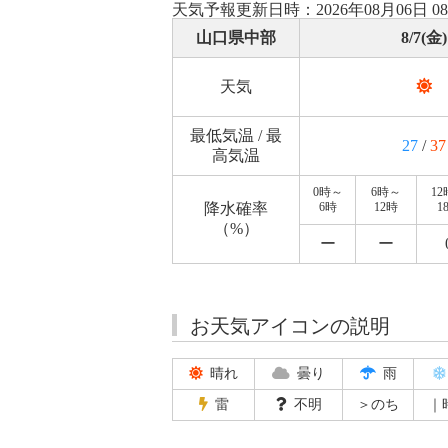
天気予報更新日時：2026年08月06日 0
山口県中部
8/7(金)
天気
最低気温 / 最
27
/
37
高気温
0時～
6時～
1
降水確率
6時
12時
1
（%）
ー
ー
お天気アイコンの説明
晴れ
曇り
雨
雷
不明
＞のち
｜