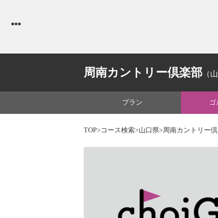
周南カントリー倶楽部
（山
プラン
ゴ
TOP
>
コース検索
>
山口県
>周南カントリー