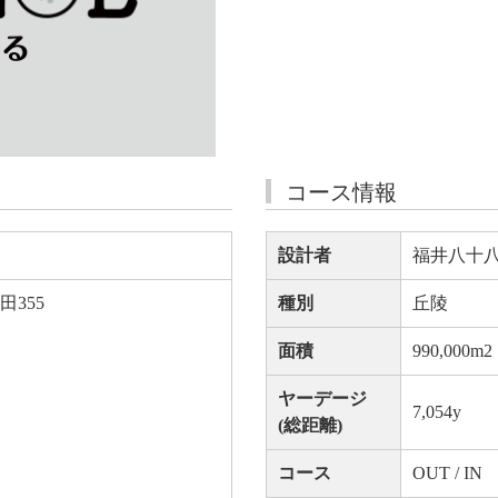
コース情報
設計者
福井八十
355
種別
丘陵
面積
990,000m
2
ヤーデージ
7,054y
(総距離)
コース
OUT / IN