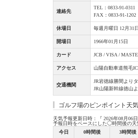
TEL：0833-91-0311
連絡先
FAX：0833-91-1202
休場日
毎週月曜日 12月31日
開場日
1966年01月15日
カード
JCB / VISA / MASTE
アクセス
山陽自動車道熊毛IC
JR岩徳線勝間より
交通機関
JR山陽新幹線徳山よ
ゴルフ場のピンポイント天
天気予報更新日時：『 2026年08月06日
予報日時をベースにした◯時間後の天
今日
0時間後
3時間後