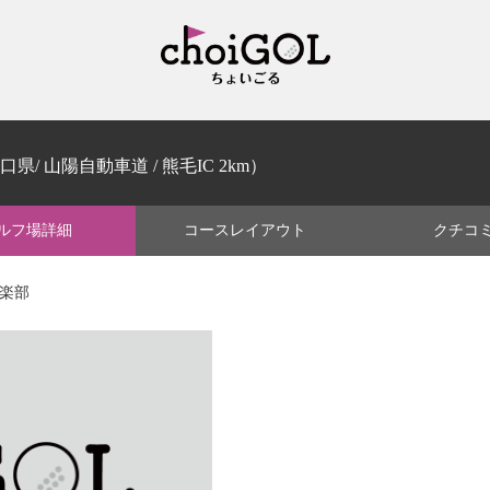
口県/ 山陽自動車道 / 熊毛IC 2km）
ルフ場
詳細
コース
レイアウト
クチコ
倶楽部