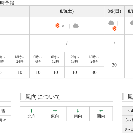
8時予報
8/8(土)
8/9(日)
8/
｜
＞ ｜
ー
/
ー
ー
/
ー
2時～
18時～
0時～
6時～
12時～
18時～
8時
24時
6時
12時
18時
24時
30
0
10
10
10
10
30
風向について
雪
～4
北向
東向
南向
西向
時々
5～8
9～1