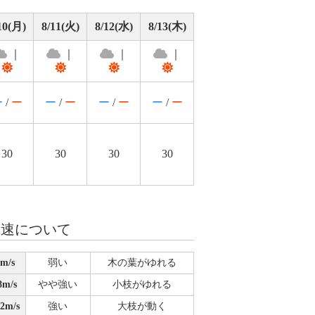
10(月)
8/11(火)
8/12(水)
8/13(木)
｜
｜
｜
｜
ー
/
ー
ー
/
ー
ー
/
ー
ー
/
ー
30
30
30
30
風速について
m/s
弱い
木の葉がゆれる
m/s
やや強い
小枝がゆれる
2m/s
強い
大枝が動く