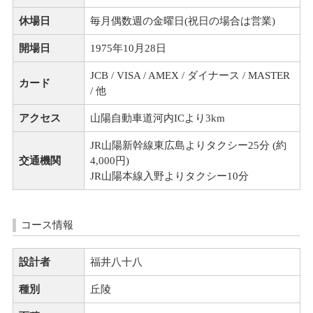
休場日
毎月偶数週の金曜日(祝日の場合は営業)
開場日
1975年10月28日
JCB / VISA / AMEX / ダイナース / MASTER
カード
/ 他
アクセス
山陽自動車道河内ICより3km
JR山陽新幹線東広島よりタクシー25分 (約
交通機関
4,000円)
JR山陽本線入野よりタクシー10分
コース情報
設計者
福井八十八
種別
丘陵