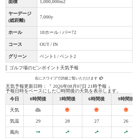
面積
1,000,000m
2
ヤーデージ
7,000y
(総距離)
ホール
18ホール / パー72
コース
OUT / IN
グリーン
ベント1 / ベント2
ゴルフ場のピンポイント天気予報
右にスワイプで詳細ご覧いただけます
天気予報更新日時：『 2026年08月07日 21時予報 』
予報日時をベースにした◯時間後の天気を表示します。
今日
0時間後
3時間後
6時間後
9時間後
天気
気温
29
28
27
26
風向