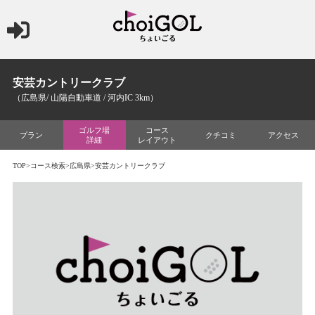
安芸カントリークラブ
（広島県/ 山陽自動車道 / 河内IC 3km）
ゴルフ場
コース
プラン
クチコミ
アクセス
詳細
レイアウト
TOP
>
コース検索
>
広島県
>安芸カントリークラブ