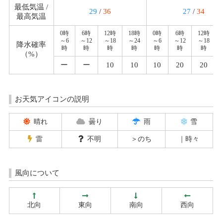
最低気温 /
29
/
36
27
/
34
最高気温
0時
6時
12時
18時
0時
6時
12時
～6
～12
～18
～24
～6
～12
～18
降水確率
時
時
時
時
時
時
時
（%）
ー
ー
10
10
10
20
20
お天気アイコンの説明
晴れ
曇り
雨
雪
雷
不明
＞のち
｜時々
風向について
北向
東向
南向
西向