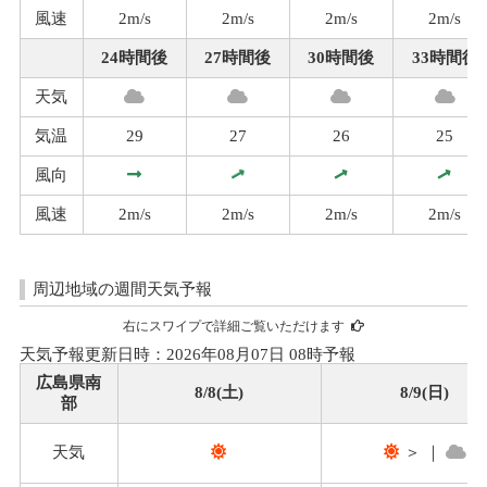
風速
2m/s
2m/s
2m/s
2m/s
24時間後
27時間後
30時間後
33時間後
天気
気温
29
27
26
25
風向
風速
2m/s
2m/s
2m/s
2m/s
周辺地域の週間天気予報
右にスワイプで詳細ご覧いただけます
天気予報更新日時：2026年08月07日 08時予報
広島県南
8/8(土)
8/9(日)
部
天気
＞ ｜