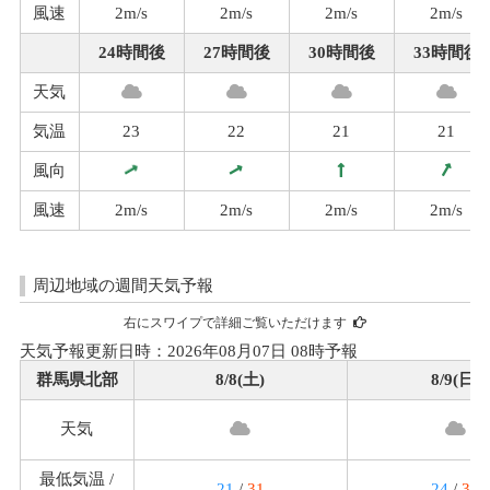
風速
2m/s
2m/s
2m/s
2m/s
24時間後
27時間後
30時間後
33時間後
天気
気温
23
22
21
21
風向
風速
2m/s
2m/s
2m/s
2m/s
周辺地域の週間天気予報
右にスワイプで詳細ご覧いただけます
天気予報更新日時：2026年08月07日 08時予報
群馬県北部
8/8(土)
8/9(日)
天気
最低気温 /
21
/
31
24
/
34