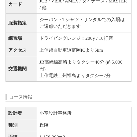
JCB / VISA / AMEX / ダイナース / MASTER
カード
/ 他
ジーパン・Tシャツ・サンダルでの入場は
服装指定
ご遠慮いただきます
練習場
ドライビングレンジ：200y / 10打席
アクセス
上信越自動車道富岡ICより5km
JR高崎線高崎よりタクシー40分 (約5,000
交通機関
円)
上信電鉄上州福島よりタクシー7分
コース情報
設計者
小室設計事務所
種別
丘陵
面積
1,150,000m
2