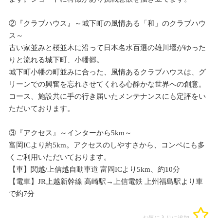
②『クラブハウス』～城下町の風情ある「和」のクラブハウ
ス～
古い家並みと桜並木に沿って日本名水百選の雄川堰がゆった
りと流れる城下町、小幡郷。
城下町小幡の町並みに合った、風情あるクラブハウスは、グ
リーンでの興奮を忘れさせてくれる心静かな世界への創意。
コース、施設共に手の行き届いたメンテナンスにも定評をい
ただいております。
③『アクセス』～インターから5km～
富岡ICより約5km。アクセスのしやすさから、コンペにも多
くご利用いただいております。
【車】関越/上信越自動車道 富岡ICより5km、約10分
【電車】JR上越新幹線 高崎駅→上信電鉄 上州福島駅より車
で約7分