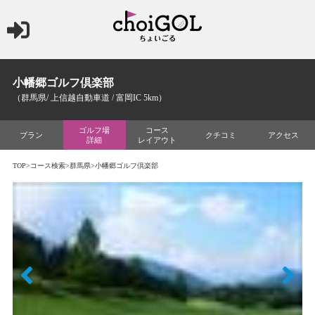
小幡郷ゴルフ倶楽部
（群馬県/ 上信越自動車道 / 富岡IC 5km）
ゴルフ場
コース
プラン
クチコミ
アクセス
詳細
レイアウト
TOP
>
コース検索
>
群馬県
>小幡郷ゴルフ倶楽部