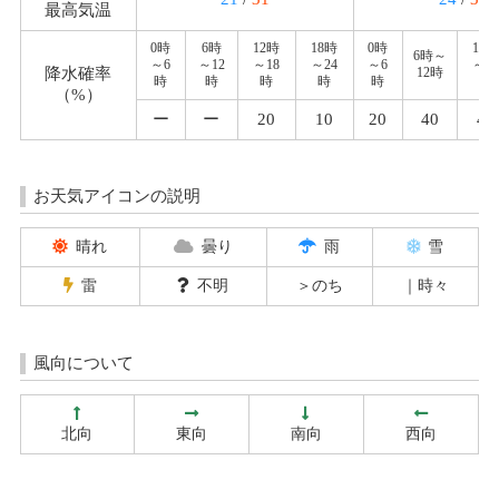
最高気温
0時
6時
12時
18時
0時
12
6時～
～6
～12
～18
～24
～6
～1
降水確率
12時
時
時
時
時
時
時
（%）
ー
ー
20
10
20
40
40
お天気アイコンの説明
晴れ
曇り
雨
雪
雷
不明
＞のち
｜時々
風向について
北向
東向
南向
西向