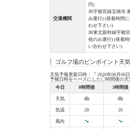
円)
JR宇都宮線宝積寺 
交通機関
み運行) (発着時
わせ下さい)
JR東北新幹線宇都宮
祝のみ運行) (発
い合わせ下さい)
ゴルフ場のピンポイント天
天気予報更新日時：『 2026年08月06日
予報日時をベースにした◯時間後の天
今日
0時間後
3時間後
天気
気温
28
26
風向