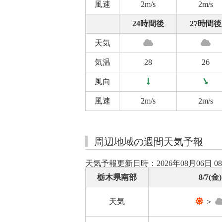
風速
2m/s
2m/s
24時間後
27時間後
天気
気温
28
26
風向
風速
2m/s
2m/s
周辺地域の週間天気予報
天気予報更新日時：2026年08月06日 0
栃木県南部
8/7(金)
天気
＞