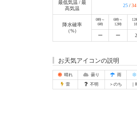
最低気温 / 最
25
/
34
高気温
0時～
6時～
1
降水確率
6時
12時
1
（%）
ー
ー
お天気アイコンの説明
晴れ
曇り
雨
雷
不明
＞のち
｜