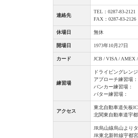
TEL：0287-83-2121
連絡先
FAX：0287-83-2126
休場日
無休
開場日
1973年10月27日
カード
JCB / VISA / AME
ドライビングレンジ：25
アプローチ練習場：
練習場
バンカー練習場：
パター練習場：
東北自動車道矢板IC
アクセス
北関東自動車道宇都宮
JR烏山線烏山よりタクシ
JR東北新幹線宇都宮よ