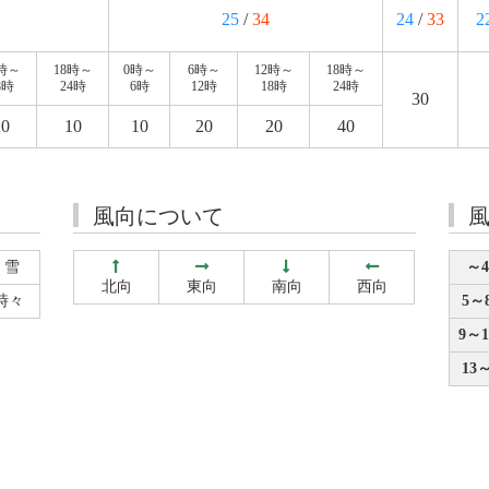
25
/
34
24
/
33
2
2時～
18時～
0時～
6時～
12時～
18時～
8時
24時
6時
12時
18時
24時
30
20
10
10
20
20
40
風向について
雪
～4
北向
東向
南向
西向
時々
5～8
9～1
13～