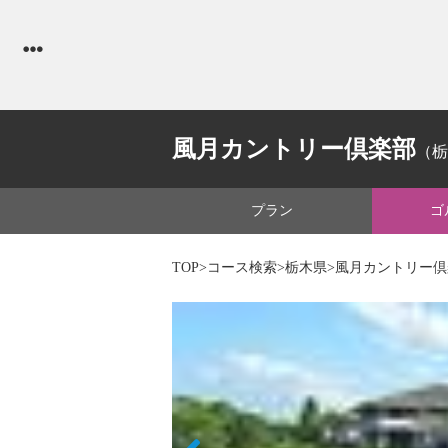
風月カントリー倶楽部
（栃
プラン
ゴ
TOP
>
コース検索
>
栃木県
>風月カントリー