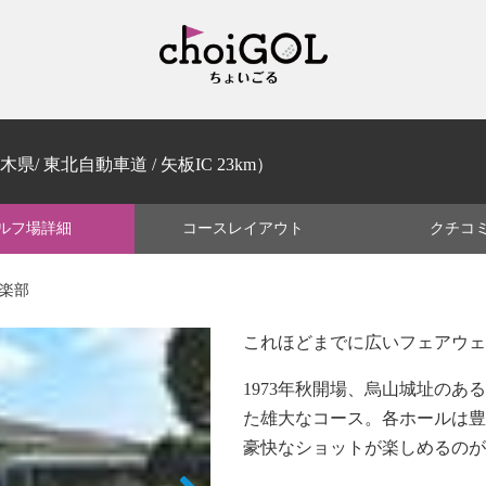
木県/ 東北自動車道 / 矢板IC 23km）
ルフ場
詳細
コース
レイアウト
クチコ
倶楽部
これほどまでに広いフェアウェ
1973年秋開場、烏山城址の
た雄大なコース。各ホールは豊
豪快なショットが楽しめるのが