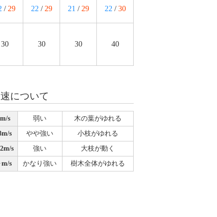
2
/
29
22
/
29
21
/
29
22
/
30
30
30
30
40
風速について
m/s
弱い
木の葉がゆれる
m/s
やや強い
小枝がゆれる
2m/s
強い
大枝が動く
m/s
かなり強い
樹木全体がゆれる