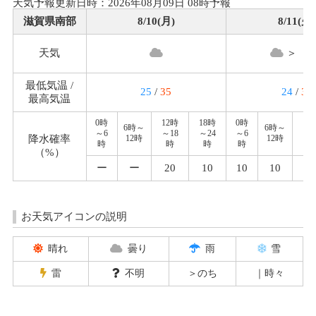
天気予報更新日時：2026年08月09日 08時予報
滋賀県南部
8/10(月)
8/11(火)
天気
＞ ｜
最低気温 /
25
/
35
24
/
32
最高気温
0時
12時
18時
0時
12
6時～
6時～
～6
～18
～24
～6
～1
降水確率
12時
12時
時
時
時
時
時
（%）
ー
ー
20
10
10
10
1
お天気アイコンの説明
晴れ
曇り
雨
雪
雷
不明
＞のち
｜時々