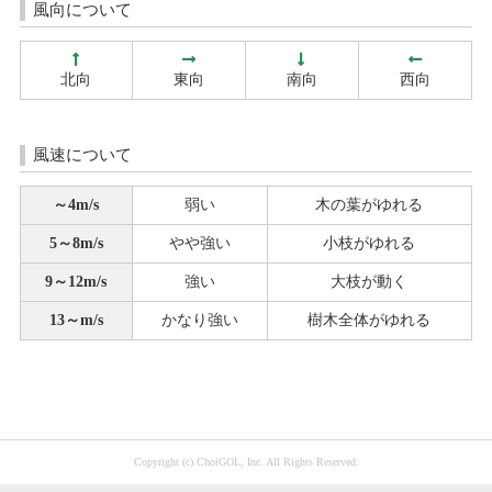
風向について
北向
東向
南向
西向
風速について
～4m/s
弱い
木の葉がゆれる
5～8m/s
やや強い
小枝がゆれる
9～12m/s
強い
大枝が動く
13～m/s
かなり強い
樹木全体がゆれる
Copyright (c) ChoiGOL, Inc. All Rights Reserved.