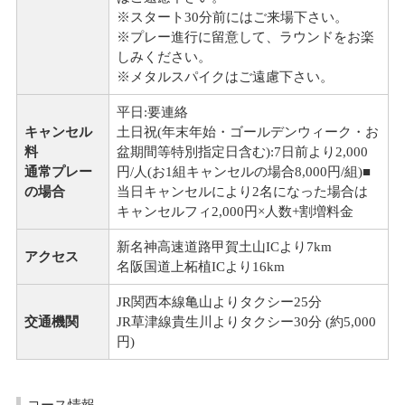
※スタート30分前にはご来場下さい。
※プレー進行に留意して、ラウンドをお楽
しみください。
※メタルスパイクはご遠慮下さい。
平日:要連絡
キャンセル
土日祝(年末年始・ゴールデンウィーク・お
料
盆期間等特別指定日含む):7日前より2,000
通常プレー
円/人(お1組キャンセルの場合8,000円/組)■
の場合
当日キャンセルにより2名になった場合は
キャンセルフィ2,000円×人数+割増料金
新名神高速道路甲賀土山ICより7km
アクセス
名阪国道上柘植ICより16km
JR関西本線亀山よりタクシー25分
交通機関
JR草津線貴生川よりタクシー30分 (約5,000
円)