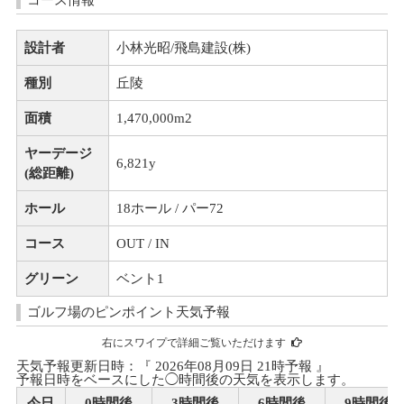
コース情報
設計者
小林光昭/飛島建設(株)
種別
丘陵
面積
1,470,000m
2
ヤーデージ
6,821y
(総距離)
ホール
18ホール / パー72
コース
OUT / IN
グリーン
ベント1
ゴルフ場のピンポイント天気予報
右にスワイプで詳細ご覧いただけます
天気予報更新日時：『 2026年08月09日 21時予報 』
予報日時をベースにした◯時間後の天気を表示します。
今日
0時間後
3時間後
6時間後
9時間後