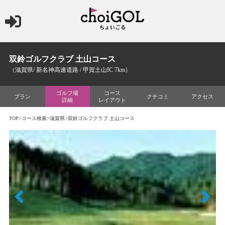
双鈴ゴルフクラブ 土山コース
（滋賀県/ 新名神高速道路 / 甲賀土山IC 7km）
ゴルフ場
コース
プラン
クチコミ
アクセス
詳細
レイアウト
TOP
>
コース検索
>
滋賀県
>双鈴ゴルフクラブ 土山コース