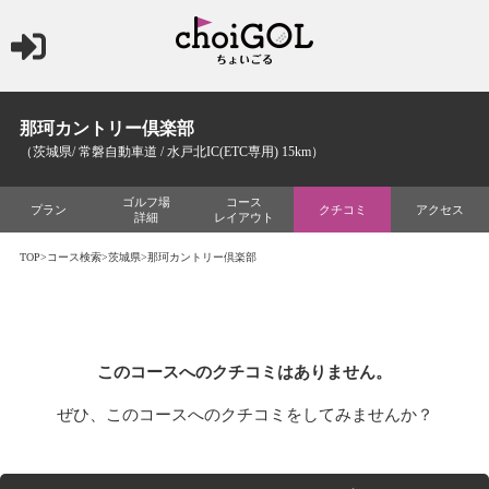
那珂カントリー倶楽部
（茨城県/ 常磐自動車道 / 水戸北IC(ETC専用) 15km）
ゴルフ場
コース
プラン
クチコミ
アクセス
詳細
レイアウト
TOP
>
コース検索
>
茨城県
>那珂カントリー倶楽部
このコースへのクチコミはありません。
ぜひ、このコースへのクチコミをしてみませんか？