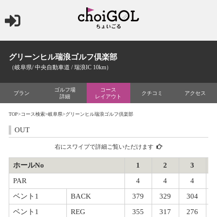
グリーンヒル瑞浪ゴルフ倶楽部
（岐阜県/ 中央自動車道 / 瑞浪IC 10km）
ゴルフ場
コース
プラン
クチコミ
アクセス
詳細
レイアウト
TOP
>
コース検索
>
岐阜県
>グリーンヒル瑞浪ゴルフ倶楽部
OUT
右にスワイプで詳細ご覧いただけます
ホールNo
1
2
3
PAR
4
4
4
ベント1
BACK
379
329
304
ベント1
REG
355
317
276