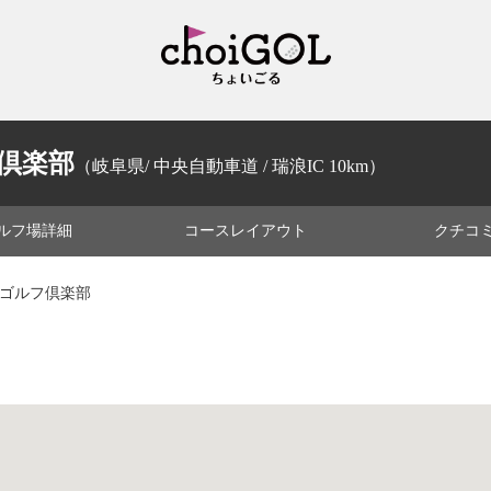
倶楽部
（岐阜県/ 中央自動車道 / 瑞浪IC 10km）
ルフ場
詳細
コース
レイアウト
クチコ
浪ゴルフ倶楽部