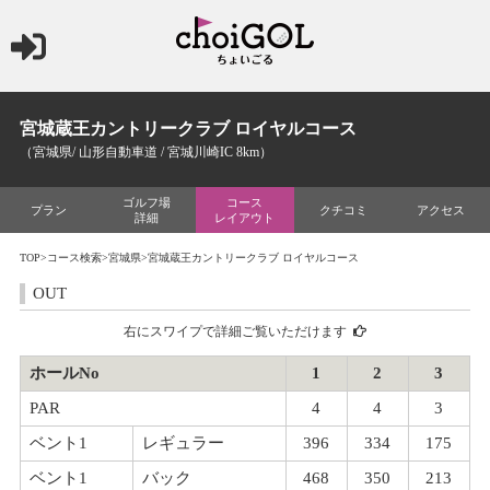
宮城蔵王カントリークラブ ロイヤルコース
（宮城県/ 山形自動車道 / 宮城川崎IC 8km）
ゴルフ場
コース
プラン
クチコミ
アクセス
詳細
レイアウト
TOP
>
コース検索
>
宮城県
>宮城蔵王カントリークラブ ロイヤルコース
OUT
右にスワイプで詳細ご覧いただけます
ホールNo
1
2
3
PAR
4
4
3
ベント1
レギュラー
396
334
175
ベント1
バック
468
350
213