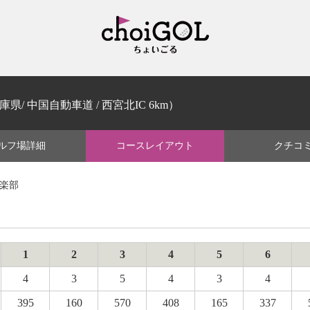
庫県/ 中国自動車道 / 西宮北IC 6km）
ルフ場
詳細
コース
レイアウト
クチコ
倶楽部
1
2
3
4
5
6
4
3
5
4
3
4
395
160
570
408
165
337