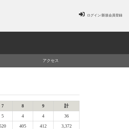
ログイン/新規会員登録
ミ
アクセス
7
8
9
計
5
4
4
36
520
405
412
3,372