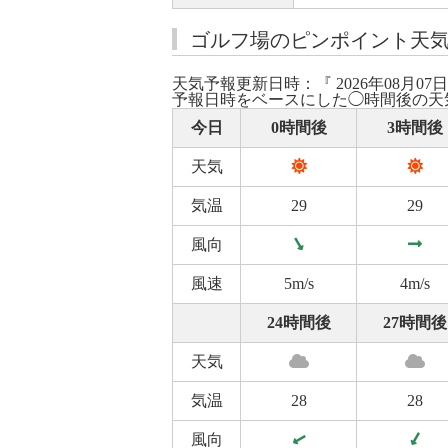
ゴルフ場のピンポイント天
天気予報更新日時：『 2026年08月07日
予報日時をベースにした◯時間後の天
今日
0時間後
3時間後
天気
気温
29
29
風向
風速
5m/s
4m/s
24時間後
27時間後
天気
気温
28
28
風向