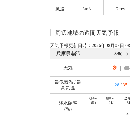
風速
3m/s
2m/s
周辺地域の週間天気予報
天気予報更新日時：2026年08月07日 0
兵庫県南部
8/8(土)
天気
｜
最低気温 / 最
28
/
35
高気温
0時～
6時～
12
降水確率
6時
12時
18
（%）
ー
ー
2