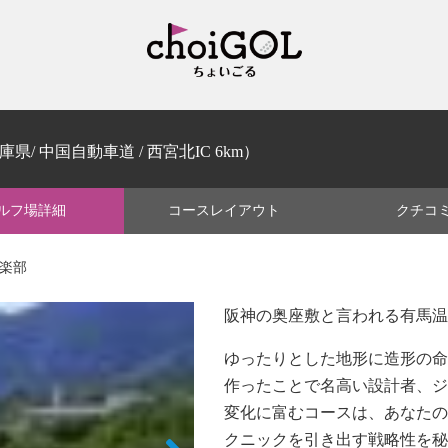
庫県/ 中国自動車道 / 西宮北IC 6km）
ルフ場
詳細
コース
レイアウト
クチコ
倶楽部
阪神の奥座敷と言われる有馬温
ゆったりとした地形に造形の命
作ったことで名高い設計者、ジ
変化に富むコースは、あなたの
クニックを引き出す戦略性を秘