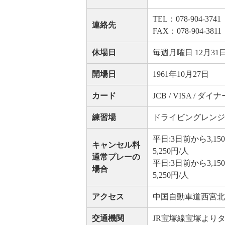
TEL：078-904-3741
連絡先
FAX：078-904-3811
休場日
毎週月曜日 12月31日
開場日
1961年10月27日
カード
JCB / VISA / ダイナ
練習場
ドライビングレンジ：20
平日:3日前から3,1
キャンセル料
5,250円/人
通常プレーの
平日:3日前から3,1
場合
5,250円/人
アクセス
中国自動車道西宮北I
交通機関
JR宝塚線宝塚よりタクシ