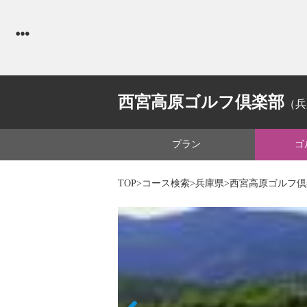
西宮高原ゴルフ倶楽部
（兵
プラン
ゴ
TOP
>
コース検索
>
兵庫県
>西宮高原ゴルフ