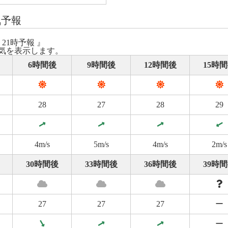
気予報
 21時予報 』
気を表示します。
6時間後
9時間後
12時間後
15時
28
27
28
29
4m/s
5m/s
4m/s
2m/s
30時間後
33時間後
36時間後
39時
27
27
27
ー
ー