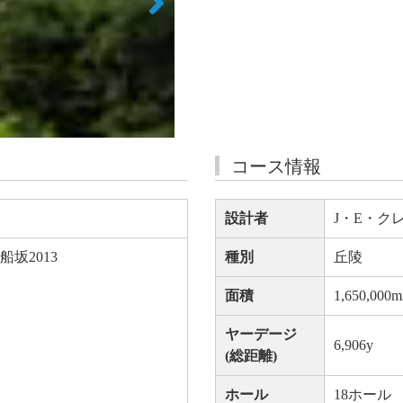
コース情報
設計者
J・E・ク
坂2013
種別
丘陵
面積
1,650,000m
ヤーデージ
6,906y
(総距離)
ホール
18ホール