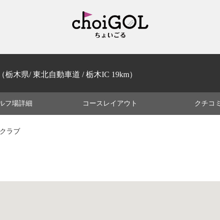
（栃木県/ 東北自動車道 / 栃木IC 19km）
ルフ場
詳細
コース
レイアウト
クチコ
ークラブ