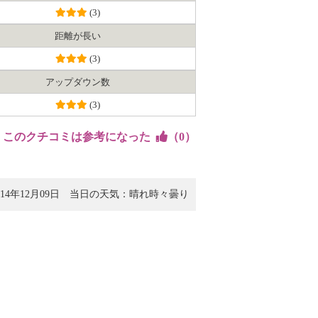
(3)
距離が長い
(3)
アップダウン数
(3)
このクチコミは参考になった
（
0
）
4年12月09日
当日の天気：晴れ時々曇り