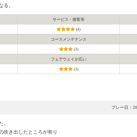
なる。
サービス・接客等
(4)
コース
メンテナンス
(3)
フェアウェイ
が広い
(3)
プレー日：201
た。
の吹き出したところが有り