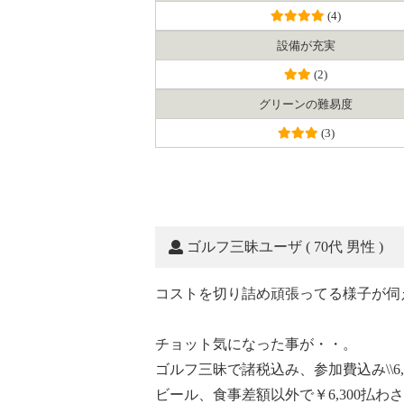
(4)
設備が充実
(2)
グリーンの難易度
(3)
ゴルフ三昧ユーザ
( 70代 男性 )
コストを切り詰め頑張ってる様子が伺
チョット気になった事が・・。
ゴルフ三昧で諸税込み、参加費込み\\6
ビール、食事差額以外で￥6,300払わ