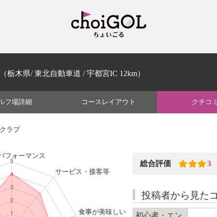
（栃木県/ 東北自動車道 / 宇都宮IC 12km）
ルフ場
詳細
コース
レイアウト
クチコ
フクラブ
総合評価
3
投稿者から見た
初心者・エン