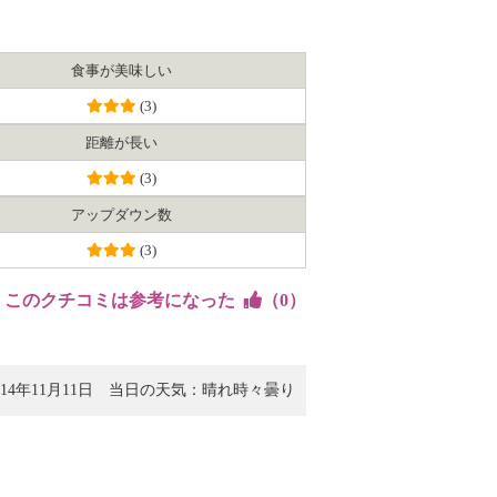
食事が美味しい
(3)
距離が長い
(3)
アップダウン数
(3)
このクチコミは参考になった
（
0
）
4年11月11日
当日の天気：晴れ時々曇り