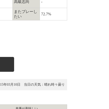
高級志向
-
またプレーし
72.7%
たい
5年03月10日
当日の天気：晴れ時々曇り
食事が美味しい