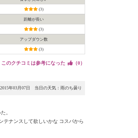
(3)
距離が長い
(3)
アップダウン数
(3)
このクチコミは参考になった
（
0
）
015年03月07日
当日の天気：雨のち曇り
いた。
ンテナンスして欲しいかな コスパから