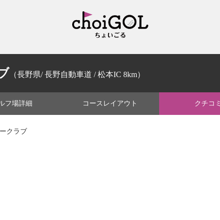
ブ
（長野県/ 長野自動車道 / 松本IC 8km）
ルフ場
詳細
コース
レイアウト
クチコ
リークラブ