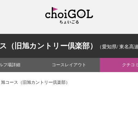
ース（旧旭カントリー倶楽部）
（愛知県/ 東名高速道
ルフ場
詳細
コース
レイアウト
クチコ
 旭コース（旧旭カントリー倶楽部）