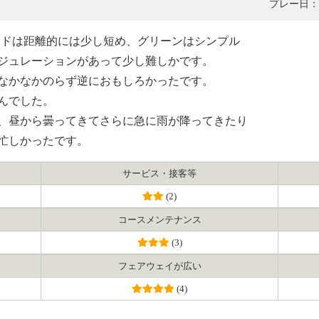
プレー日：2
ッドは距離的には少し短め、グリーンはシンプル
ジュレーションがあって少し難しかです。
、なかなかのらず逆におもしろかったです。
んでした。
、昼から曇ってきてさらに急に雨が降ってきたり
忙しかったです。
サービス・接客等
(2)
コース
メンテナンス
(3)
フェアウェイ
が広い
(4)