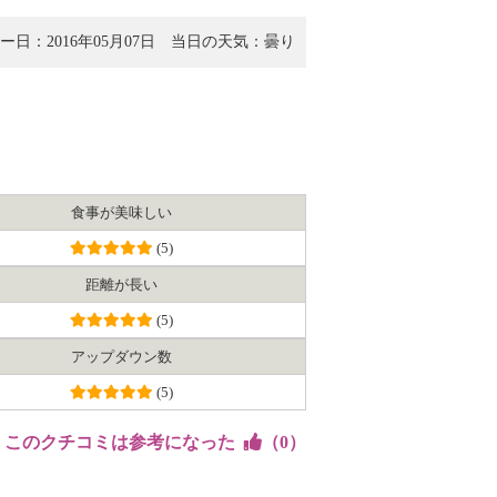
ー日：2016年05月07日
当日の天気：曇り
食事が美味しい
(5)
距離が長い
(5)
アップダウン数
(5)
このクチコミは参考になった
（
0
）