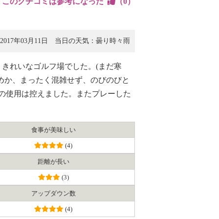
このクチコミは参考になった
（
0
）
017年03月11日
当日の天気：曇り時々雨
きれいなゴルフ場でした。(まだ寒
めか、まったく混雑せず、のびのびと
の使用は控えました。またプレーした
食事が美味しい
(4)
距離が長い
(3)
アップダウン数
(4)