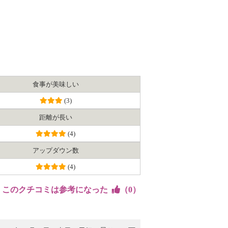
食事が美味しい
(3)
距離が長い
(4)
アップダウン数
(4)
このクチコミは参考になった
（
0
）