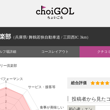
楽部
（兵庫県/ 舞鶴若狭自動車道 / 三田西IC 3km）
ルフ場
詳細
コース
レイアウト
クチコ
トリー倶楽部
総合評価
投稿者から見た
初心者・エン