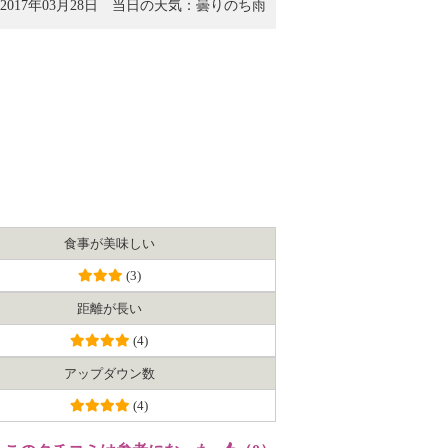
017年03月28日
当日の天気：曇りのち雨
食事が美味しい
(3)
距離が長い
(4)
アップダウン数
(4)