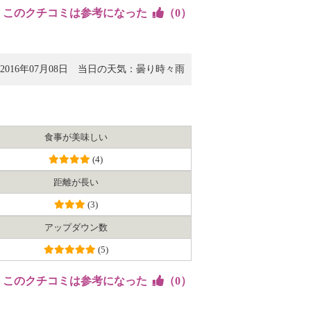
このクチコミは参考になった
（
0
）
016年07月08日
当日の天気：曇り時々雨
食事が美味しい
(4)
距離が長い
(3)
アップダウン数
(5)
このクチコミは参考になった
（
0
）