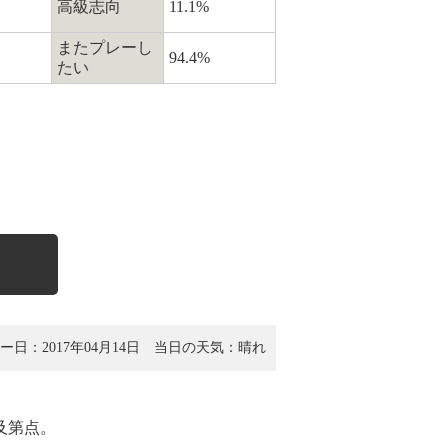
高級志向
11.1%
またプレーし
94.4%
たい
ー日：2017年04月14日
当日の天気： 晴れ
及第点。