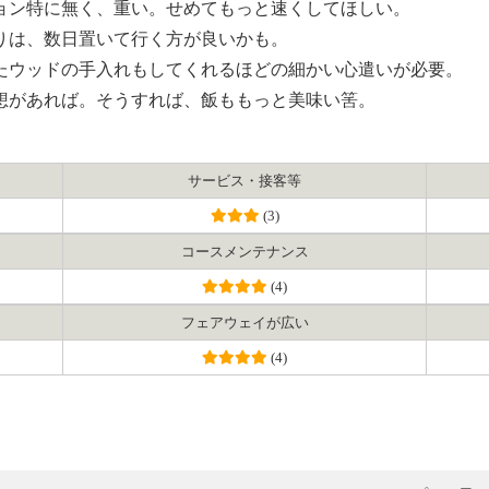
ション特に無く、重い。せめてもっと速くしてほしい。
がりは、数日置いて行く方が良いかも。
ったウッドの手入れもしてくれるほどの細かい心遣いが必要。
愛想があれば。そうすれば、飯ももっと美味い筈。
サービス・接客等
(3)
コース
メンテナンス
(4)
フェアウェイ
が広い
(4)