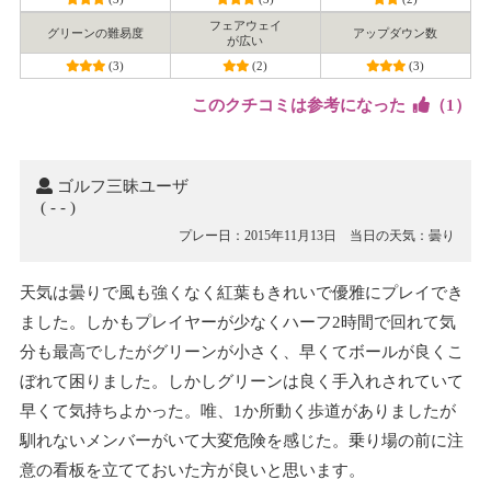
フェアウェイ
グリーンの難易度
アップダウン数
が広い
(3)
(2)
(3)
このクチコミは参考になった
（
1
）
ゴルフ三昧ユーザ
( - - )
プレー日：2015年11月13日
当日の天気：曇り
天気は曇りで風も強くなく紅葉もきれいで優雅にプレイでき
ました。しかもプレイヤーが少なくハーフ2時間で回れて気
分も最高でしたがグリーンが小さく、早くてボールが良くこ
ぼれて困りました。しかしグリーンは良く手入れされていて
早くて気持ちよかった。唯、1か所動く歩道がありましたが
馴れないメンバーがいて大変危険を感じた。乗り場の前に注
意の看板を立てておいた方が良いと思います。