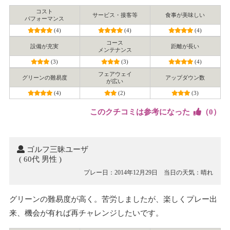
コスト
サービス・接客等
食事が美味しい
パフォーマンス
(4)
(4)
(4)
コース
設備が充実
距離が長い
メンテナンス
(3)
(3)
(4)
フェアウェイ
グリーンの難易度
アップダウン数
が広い
(4)
(2)
(3)
このクチコミは参考になった
（
0
）
ゴルフ三昧ユーザ
( 60代 男性 )
プレー日：2014年12月29日
当日の天気： 晴れ
グリーンの難易度が高く。苦労しましたが、楽しくプレー出
来、機会が有れば再チャレンジしたいです。