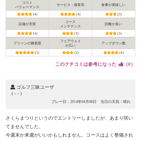
コスト
サービス・接客等
食事が美味しい
パフォーマンス
(4)
(4)
(3)
コース
設備が充実
距離が長い
メンテナンス
(4)
(3)
(3)
フェアウェイ
グリーンの難易度
アップダウン数
が広い
(5)
(3)
(4)
このクチコミは参考になった
（
0
）
ゴルフ三昧ユーザ
( - - )
プレー日：2014年04月08日
当日の天気： 晴れ
さくらまつりというのでエントリーしましたが、あまり咲い
てませんでした。
今週末か来週がいいかもしれません。コースはよく整備され