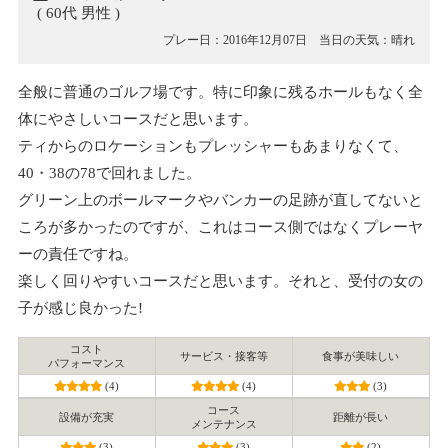
( 60代 男性 )
プレー日：2016年12月07日
当日の天気： 晴れ
全般に普通のゴルフ場です。特に印象に残るホールもなく全
体にやさしいコースだと思います。
ティからのロケーションもプレッシャーもあまりなくて、
40・38の78で回れました。
グリーン上のボールマークやバンカーの足跡が直してないと
ころが多かったのですが、これはコース側ではなくプレーヤ
ーの責任ですね。
楽しく回りやすいコースだと思います。それと、受付の女の
子が感じ良かった!
コスト
サービス・接客等
食事が美味しい
パフォーマンス
(4)
(4)
(3)
コース
設備が充実
距離が長い
メンテナンス
(3)
(3)
(2)