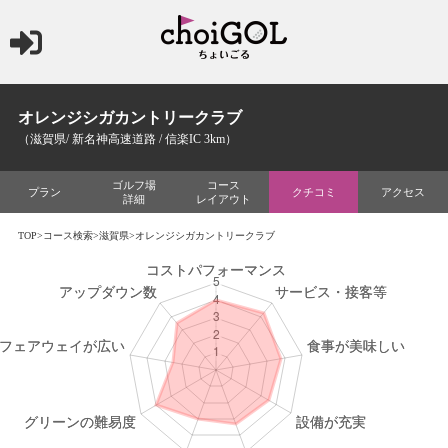
オレンジシガカントリークラブ
（滋賀県/ 新名神高速道路 / 信楽IC 3km）
ゴルフ場
コース
プラン
クチコミ
アクセス
詳細
レイアウト
TOP
>
コース検索
>
滋賀県
>オレンジシガカントリークラブ