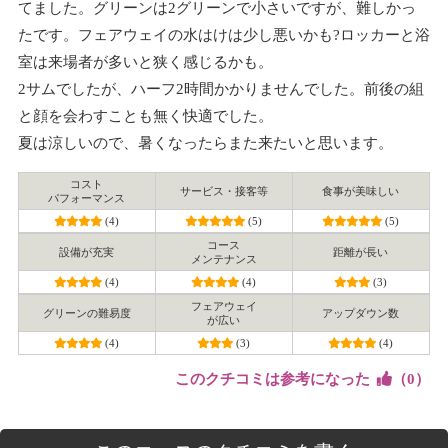
てました。グリーンは2グリーンで小さいですが、難しかっ
たです。フェアウェイの水はけは少し悪いかも?ロッカーと浴
室は来場者が多いと狭く感じるかも。
2サムでしたが、ハーフ2時間かかりませんでした。前後の組
と顔を会わすことも無く快適でした。
夏は涼しいので、暑くなったらまた来たいと思います。
コスト
サービス・接客等
食事が美味しい
パフォーマンス
(4)
(5)
(5)
コース
設備が充実
距離が長い
メンテナンス
(4)
(4)
(3)
フェアウェイ
グリーンの難易度
アップダウン数
が広い
(4)
(3)
(4)
このクチコミは参考になった
（
0
）