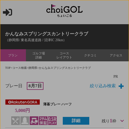
かんなみスプリングスカントリークラブ
（静岡県/ 東名高速道路 / 沼津IC 20km）
ゴルフ場
コース
プラン
クチコミ
アクセス
詳細
レイアウト
TOP
>
コース検索
>
静岡県
>かんなみスプリングスカントリークラブ
PR
プレー日
8月7日
絞り込み検索
薄暮プレー ハーフ
5,000円
1
詳細
残り
枠