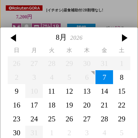
[イチオシ]昼食補助付/2B割増なし!
7,200円
12
詳細
残り
枠
8月
2026
[幹事特典]2組6名以上ミニコンペ/昼食補助付/3B割
増無
日
月
火
水
木
金
土
7,900円
26
27
28
29
30
31
1
12
詳細
残り
枠
2
3
4
5
6
7
8
【平日セルフ】昼食補助付/2B割増なし!
9
10
11
12
13
14
15
8,450円
12
詳細
残り
枠
16
17
18
19
20
21
22
23
24
25
26
27
28
29
昼食
カート種類
キャディ
30
31
1
2
3
4
5