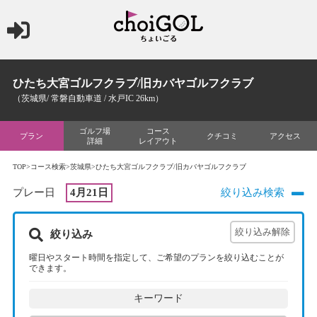
ひたち大宮ゴルフクラブ/旧カバヤゴルフクラブ
（茨城県/ 常磐自動車道 / 水戸IC 26km）
ゴルフ場
コース
プラン
クチコミ
アクセス
詳細
レイアウト
TOP
>
コース検索
>
茨城県
>ひたち大宮ゴルフクラブ/旧カバヤゴルフクラブ
プレー日
4月21日
絞り込み検索
絞り込み
曜日やスタート時間を指定して、ご希望のプランを絞り込むことが
できます。
キーワード