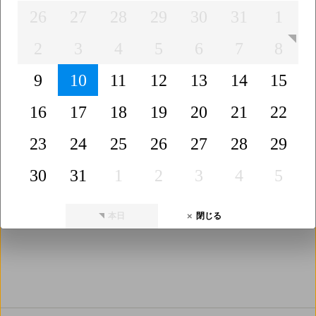
26
27
28
29
30
31
1
昼食
カート種類
キャディ
2
3
4
5
6
7
8
昼食なし
昼食あり
乗用カー
電動カー
手引カー
キャディ
キャディ
9
10
11
12
13
14
15
ト
ト
ト
なし
あり
16
17
18
19
20
21
22
プレー人数
ラウンド数
23
24
25
26
27
28
29
２サム保
２サム保
1R
1.5R
2R
0.5R
回り放題
証なし
証あり
30
31
1
2
3
4
5
本日
閉じる