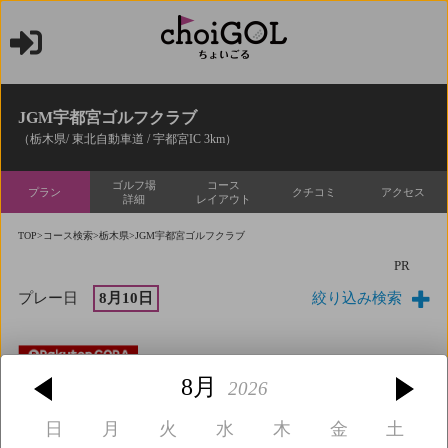
JGM宇都宮ゴルフクラブ
（栃木県/ 東北自動車道 / 宇都宮IC 3km）
ゴルフ場
コース
プラン
クチコミ
アクセス
詳細
レイアウト
TOP
>
コース検索
>
栃木県
>JGM宇都宮ゴルフクラブ
PR
プレー日
8月10日
絞り込み検索
7・8・9・10時台◇優待料金◇●休憩有●
8月
7,900円
2026
1
詳細
残り
枠
日
月
火
水
木
金
土