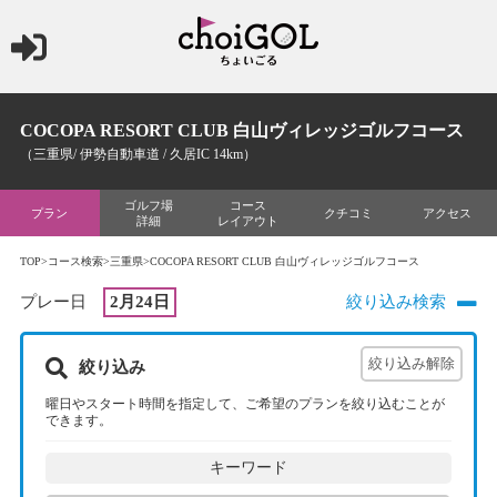
COCOPA RESORT CLUB 白山ヴィレッジゴルフコース
（三重県/ 伊勢自動車道 / 久居IC 14km）
ゴルフ場
コース
プラン
クチコミ
アクセス
詳細
レイアウト
TOP
>
コース検索
>
三重県
>COCOPA RESORT CLUB 白山ヴィレッジゴルフコース
プレー日
2月24日
絞り込み検索
絞り込み
曜日やスタート時間を指定して、ご希望のプランを絞り込むことが
できます。
キーワード