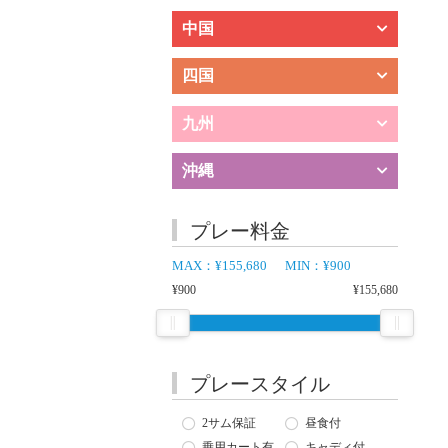
中国
四国
九州
沖縄
プレー料金
MAX：
¥155,680
MIN：
¥900
¥900
¥155,680
プレースタイル
2サム保証
昼食付
乗用カート有
キャディ付