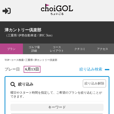
津カントリー倶楽部
（三重県/ 伊勢自動車道 / 津IC 5km）
ゴルフ場
コース
プラン
クチコミ
アクセス
詳細
レイアウト
TOP
>
コース検索
>
三重県
>津カントリー倶楽部
プレー日
6月13日
絞り込み検索
絞り込み
曜日やスタート時間を指定して、ご希望のプランを絞り込むことが
できます。
キーワード