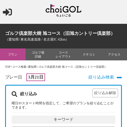
ゴルフ倶楽部大樹 旭コース（旧旭カントリー倶楽部）
（愛知県/ 東名高速道路 / 名古屋IC 42km）
ゴルフ場
コース
プラン
クチコミ
アクセス
詳細
レイアウト
TOP
>
コース検索
>
愛知県
>ゴルフ倶楽部大樹 旭コース（旧旭カントリー倶楽部）
プレー日
3月21日
絞り込み検索
絞り込み
曜日やスタート時間を指定して、ご希望のプランを絞り込むことが
できます。
キーワード