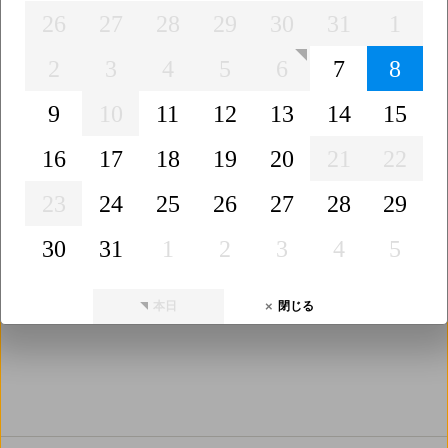
26
27
28
29
30
31
1
昼食
カート種類
キャディ
2
3
4
5
6
7
8
昼食なし
昼食あり
乗用カー
電動カー
手引カー
キャディ
キャディ
9
10
11
12
13
14
15
ト
ト
ト
なし
あり
16
17
18
19
20
21
22
プレー人数
ラウンド数
23
24
25
26
27
28
29
２サム保
２サム保
1R
1.5R
2R
0.5R
回り放題
証なし
証あり
30
31
1
2
3
4
5
本日
閉じる