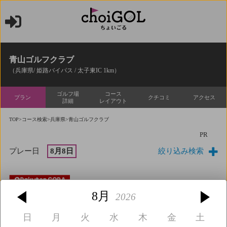
青山ゴルフクラブ
（兵庫県/ 姫路バイパス / 太子東IC 1km）
ゴルフ場
コース
プラン
クチコミ
アクセス
詳細
レイアウト
TOP
>
コース検索
>
兵庫県
>青山ゴルフクラブ
PR
プレー日
8月8日
絞り込み検索
[イチオシ]夏GOL土日セルフ☆彡※昼食補助券付
8月
11,990円
2026
17
詳細
残り
枠
日
月
火
水
木
金
土