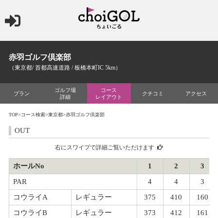
赤羽ゴルフ倶楽部
（東京都/ 首都高速道路 / 板橋本町IC 5km）
ゴルフ場
コース
プラン
クチコミ
アクセス
詳細
レイアウト
TOP
>
コース検索
>
東京都
>赤羽ゴルフ倶楽部
OUT
右にスワイプで詳細ご覧いただけます
ホールNo
1
2
3
PAR
4
4
3
コウライA
レギュラー
375
410
160
コウライB
レギュラー
373
412
161