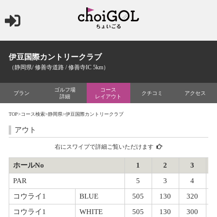
伊豆国際カントリークラブ
（静岡県/ 修善寺道路 / 修善寺IC 5km）
ゴルフ場
コース
プラン
クチコミ
アクセス
詳細
レイアウト
TOP
>
コース検索
>
静岡県
>伊豆国際カントリークラブ
アウト
右にスワイプで詳細ご覧いただけます
ホールNo
1
2
3
PAR
5
3
4
コウライ1
BLUE
505
130
320
コウライ1
WHITE
505
130
300