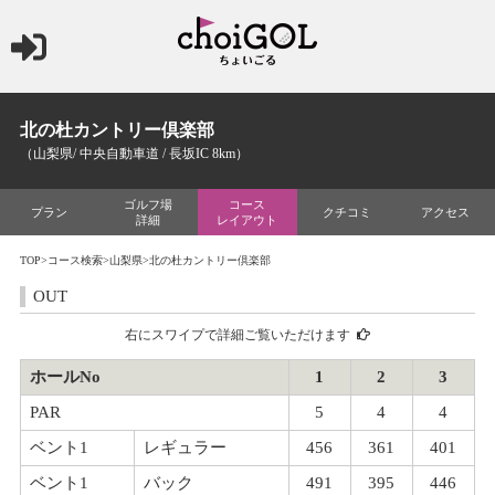
北の杜カントリー倶楽部
（山梨県/ 中央自動車道 / 長坂IC 8km）
ゴルフ場
コース
プラン
クチコミ
アクセス
詳細
レイアウト
TOP
>
コース検索
>
山梨県
>北の杜カントリー倶楽部
OUT
右にスワイプで詳細ご覧いただけます
ホールNo
1
2
3
PAR
5
4
4
ベント1
レギュラー
456
361
401
ベント1
バック
491
395
446