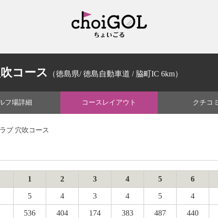
穴吹コース
（徳島県/ 徳島自動車道 / 脇町IC 6km）
ルフ場
詳細
コース
レイアウト
クチコ
ラブ 穴吹コース
1
2
3
4
5
6
5
4
3
4
5
4
536
404
174
383
487
440