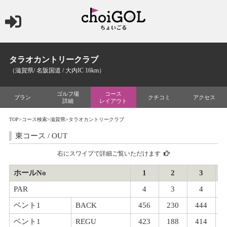
タラオカントリークラブ
（滋賀県/ 名阪国道 / 大内IC 16km）
ゴルフ場
コース
プラン
クチコミ
アクセス
詳細
レイアウト
TOP
>
コース検索
>
滋賀県
>タラオカントリークラブ
東コース / OUT
右にスワイプで詳細ご覧いただけます
ホールNo
1
2
3
PAR
4
3
4
ベント1
BACK
456
230
444
ベント1
REGU
423
188
414