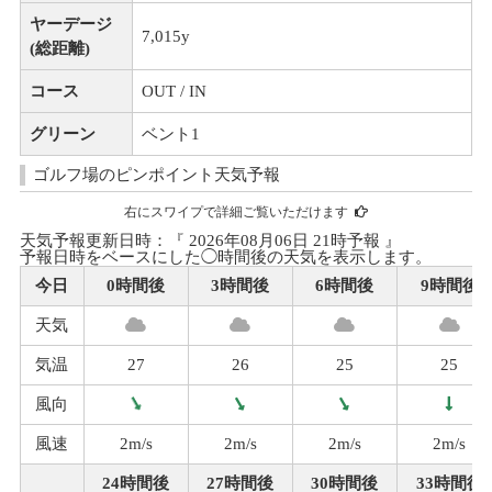
ヤーデージ
7,015y
(総距離)
コース
OUT / IN
グリーン
ベント1
ゴルフ場のピンポイント天気予報
右にスワイプで詳細ご覧いただけます
天気予報更新日時：『 2026年08月06日 21時予報 』
予報日時をベースにした◯時間後の天気を表示します。
今日
0時間後
3時間後
6時間後
9時間後
天気
気温
27
26
25
25
風向
風速
2m/s
2m/s
2m/s
2m/s
24時間後
27時間後
30時間後
33時間後