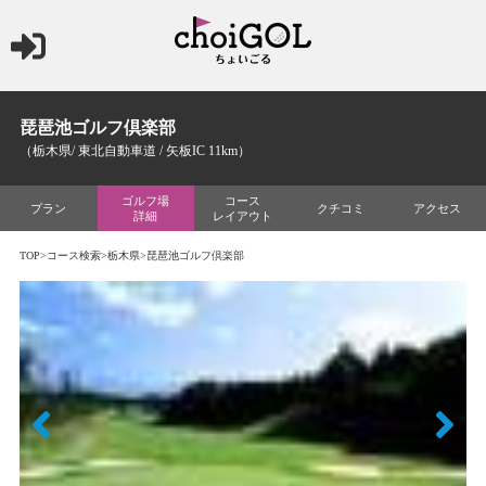
琵琶池ゴルフ倶楽部
（栃木県/ 東北自動車道 / 矢板IC 11km）
ゴルフ場
コース
プラン
クチコミ
アクセス
詳細
レイアウト
TOP
>
コース検索
>
栃木県
>琵琶池ゴルフ倶楽部