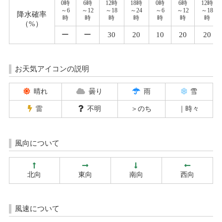
0時
6時
12時
18時
0時
6時
12時
～6
～12
～18
～24
～6
～12
～18
降水確率
時
時
時
時
時
時
時
（%）
ー
ー
30
20
10
20
20
お天気アイコンの説明
晴れ
曇り
雨
雪
雷
不明
＞のち
｜時々
風向について
北向
東向
南向
西向
風速について