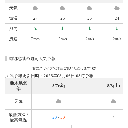
天気
気温
27
26
25
24
風向
風速
2m/s
2m/s
2m/s
2m/s
周辺地域の週間天気予報
右にスワイプで詳細ご覧いただけます
天気予報更新日時：2026年08月06日 08時予報
栃木県北
8/7(金)
8/8(土)
部
天気
最低気温 /
23
/
33
ー
/
ー
最高気温