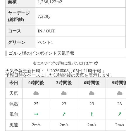
面積
1,236,122m
2
ヤーデージ
7,229y
(総距離)
コース
IN / OUT
グリーン
ベント1
ゴルフ場のピンポイント天気予報
右にスワイプで詳細ご覧いただけます
天気予報更新日時：『 2026年08月05日 21時予報 』
予報日時をベースにした◯時間後の天気を表示します。
今日
0時間後
3時間後
6時間後
9時間後
天気
気温
25
23
23
23
風向
風速
2m/s
2m/s
2m/s
2m/s