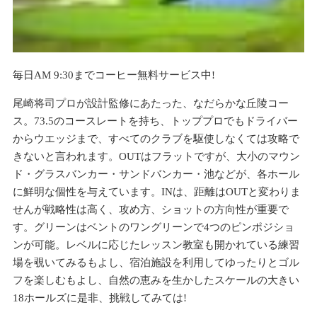
毎日AM 9:30までコーヒー無料サービス中!
尾崎将司プロが設計監修にあたった、なだらかな丘陵コー
ス。73.5のコースレートを持ち、トッププロでもドライバー
からウエッジまで、すべてのクラブを駆使しなくては攻略で
きないと言われます。OUTはフラットですが、大小のマウン
ド・グラスバンカー・サンドバンカー・池などが、各ホール
に鮮明な個性を与えています。INは、距離はOUTと変わりま
せんが戦略性は高く、攻め方、ショットの方向性が重要で
す。グリーンはベントのワングリーンで4つのピンポジショ
ンが可能。レベルに応じたレッスン教室も開かれている練習
場を覗いてみるもよし、宿泊施設を利用してゆったりとゴル
フを楽しむもよし、自然の恵みを生かしたスケールの大きい
18ホールズに是非、挑戦してみては!