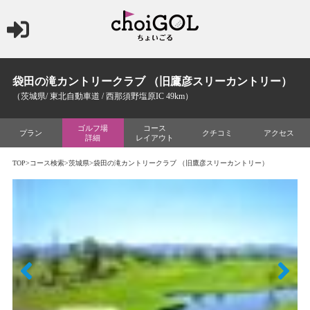
袋田の滝カントリークラブ （旧鷹彦スリーカントリー）
（茨城県/ 東北自動車道 / 西那須野塩原IC 49km）
ゴルフ場
コース
プラン
クチコミ
アクセス
詳細
レイアウト
TOP
>
コース検索
>
茨城県
>袋田の滝カントリークラブ （旧鷹彦スリーカントリー）