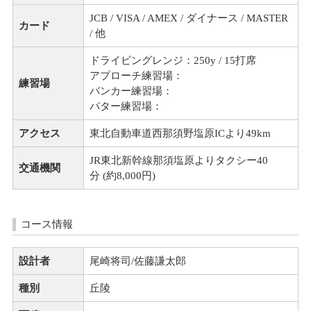
JCB / VISA / AMEX / ダイナース / MASTER
カード
/ 他
ドライビングレンジ：250y / 15打席
アプローチ練習場：
練習場
バンカー練習場：
パター練習場：
アクセス
東北自動車道西那須野塩原ICより49km
JR東北新幹線那須塩原よりタクシー40
交通機関
分 (約8,000円)
コース情報
設計者
尾崎将司/佐藤謙太郎
種別
丘陵