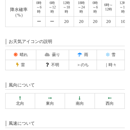
0時
6時
12時
18時
0時
12時
6時～
～6
～12
～18
～24
～6
～18
降水確率
12時
時
時
時
時
時
時
（%）
ー
ー
20
20
20
20
10
お天気アイコンの説明
晴れ
曇り
雨
雪
雷
不明
＞のち
｜時々
風向について
北向
東向
南向
西向
風速について