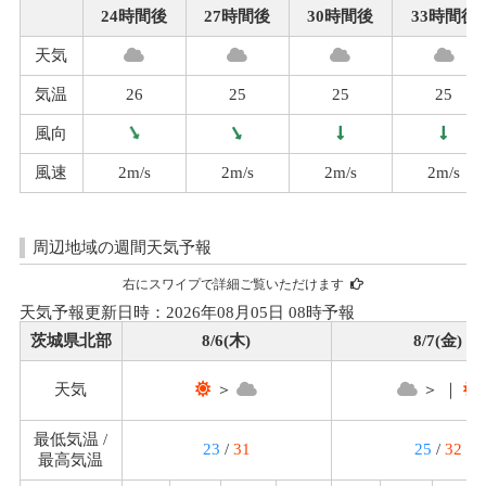
24時間後
27時間後
30時間後
33時間後
天気
気温
26
25
25
25
風向
風速
2m/s
2m/s
2m/s
2m/s
周辺地域の週間天気予報
右にスワイプで詳細ご覧いただけます
天気予報更新日時：2026年08月05日 08時予報
茨城県北部
8/6(木)
8/7(金)
天気
＞
＞ ｜
最低気温 /
23
/
31
25
/
32
最高気温