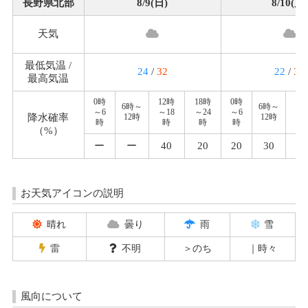
長野県北部
8/9(日)
8/10(月)
天気
最低気温 /
24
/
32
22
/
32
最高気温
0時
12時
18時
0時
12
6時～
6時～
～6
～18
～24
～6
～1
降水確率
12時
12時
時
時
時
時
時
（%）
ー
ー
40
20
20
30
2
お天気アイコンの説明
晴れ
曇り
雨
雪
雷
不明
＞のち
｜時々
風向について