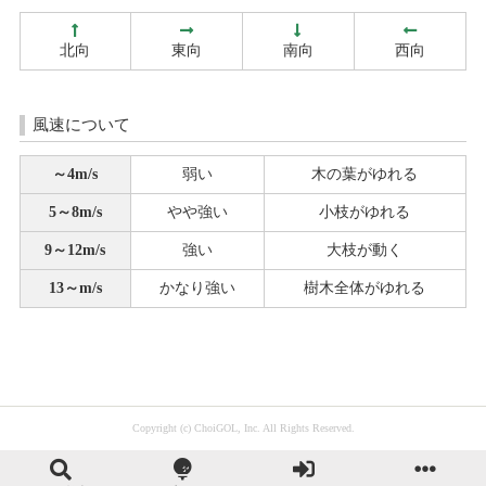
北向
東向
南向
西向
風速について
～4m/s
弱い
木の葉がゆれる
5～8m/s
やや強い
小枝がゆれる
9～12m/s
強い
大枝が動く
13～m/s
かなり強い
樹木全体がゆれる
Copyright (c) ChoiGOL, Inc. All Rights Reserved.