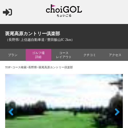
斑尾高原カントリー倶楽部
（長野県/ 上信越自動車道 / 豊田飯山IC 2km）
ゴルフ場
コース
プラン
クチコミ
アクセス
詳細
レイアウト
TOP
>
コース検索
>
長野県
>斑尾高原カントリー倶楽部