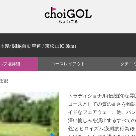
玉県/ 関越自動車道 / 東松山IC 8km）
ルフ場
詳細
コース
レイアウト
クチコ
倶楽部
トラディショナル(伝統的)な
コースとしての質の高さを物語
イドなフェアウェー、池、バン
深い愉しみを演出するすべての
義)とヒロイズム(英雄的行為