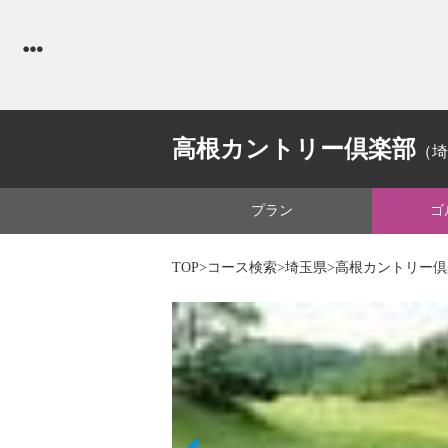
高根カントリー倶楽部
（埼
プラン
ゴ
TOP
>
コース検索
>
埼玉県
>高根カントリー