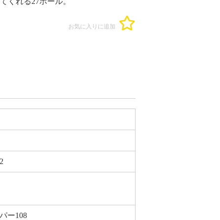
てくれる27ホール。
お気に入りに追加
2
 パー108