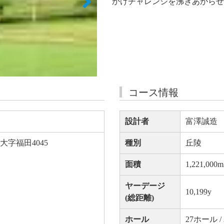
かけチャレンジを沸きあがらせ
コース情報
設計者
富澤誠造
字福田4045
種別
丘陵
面積
1,221,000m
ヤーデージ
10,199y
(総距離)
ホール
27ホール /