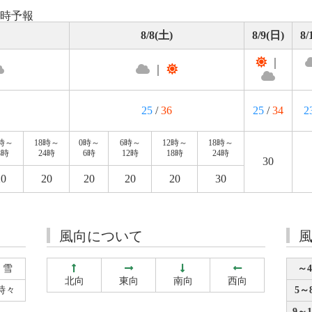
8時予報
8/8(土)
8/9(日)
8/
｜
｜
25
/
36
25
/
34
2
2時～
18時～
0時～
6時～
12時～
18時～
8時
24時
6時
12時
18時
24時
30
20
20
20
20
20
30
風向について
雪
～4
北向
東向
南向
西向
時々
5～8
9～1