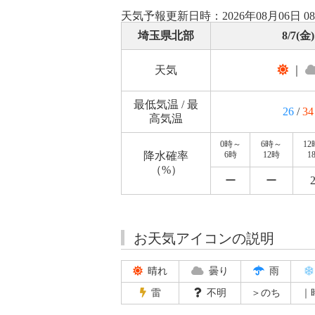
天気予報更新日時：2026年08月06日 0
埼玉県北部
8/7(金)
天気
｜
最低気温 / 最
26
/
34
高気温
0時～
6時～
1
降水確率
6時
12時
1
（%）
ー
ー
お天気アイコンの説明
晴れ
曇り
雨
雷
不明
＞のち
｜