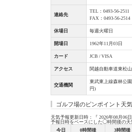
TEL：0493-56-2511
連絡先
FAX：0493-56-2514
休場日
毎週火曜日
開場日
1962年11月03日
カード
JCB / VISA
アクセス
関越自動車道東松山I
東武東上線森林公園より
交通機関
円)
ゴルフ場のピンポイント天
天気予報更新日時：『 2026年08月06日
予報日時をベースにした◯時間後の天
今日
0時間後
3時間後