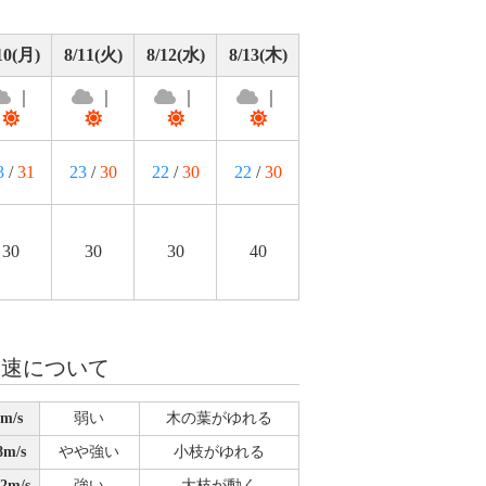
10(月)
8/11(火)
8/12(水)
8/13(木)
｜
｜
｜
｜
3
/
31
23
/
30
22
/
30
22
/
30
30
30
30
40
風速について
m/s
弱い
木の葉がゆれる
m/s
やや強い
小枝がゆれる
2m/s
強い
大枝が動く