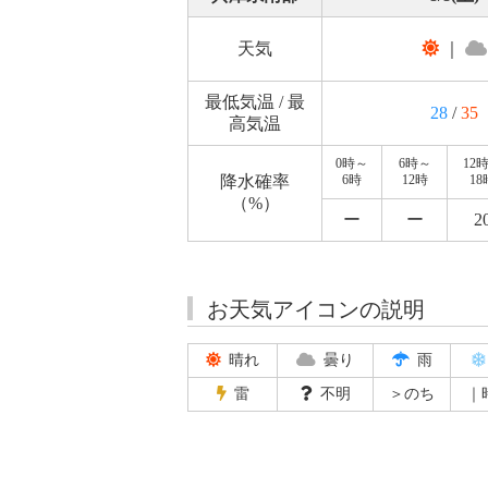
天気
｜
最低気温 / 最
28
/
35
高気温
0時～
6時～
12
降水確率
6時
12時
18
（%）
ー
ー
2
お天気アイコンの説明
晴れ
曇り
雨
雷
不明
＞のち
｜