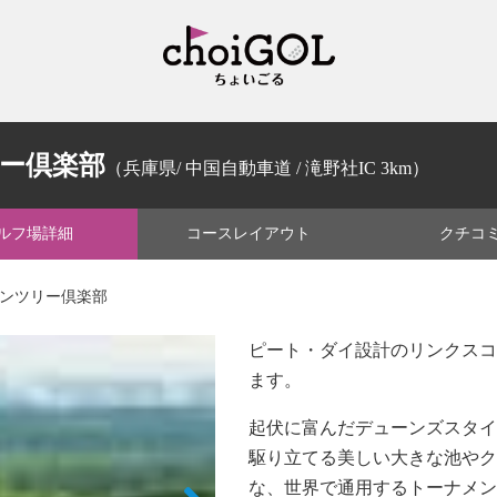
ー倶楽部
（兵庫県/ 中国自動車道 / 滝野社IC 3km）
ルフ場
詳細
コース
レイアウト
クチコ
カンツリー倶楽部
ピート・ダイ設計のリンクスコ
ます。
起伏に富んだデューンズスタイ
駆り立てる美しい大きな池やク
な、世界で通用するトーナメン