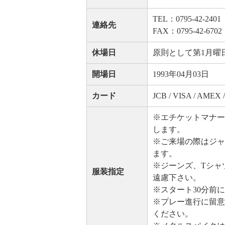
TEL：0795-42-2401
連絡先
FAX：0795-42-6702
休場日
原則として第1月曜日
開場日
1993年04月03日
カード
JCB / VISA / AME
※エチケットマナー
します。
※ご来場の際はジャ
ます。
※ジーンズ、Tシャ
服装指定
遠慮下さい。
※スタート30分前
※プレー進行に留意
ください。