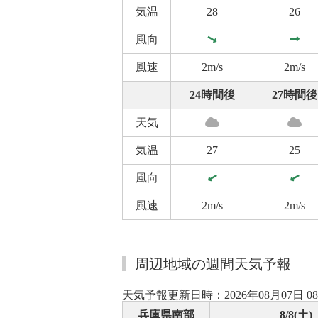
気温
28
26
風向
風速
2m/s
2m/s
24時間後
27時間後
天気
気温
27
25
風向
風速
2m/s
2m/s
周辺地域の週間天気予報
天気予報更新日時：2026年08月07日 0
兵庫県南部
8/8(土)