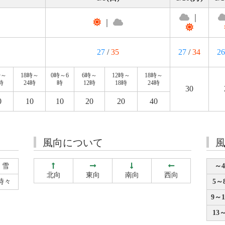
｜
｜
27
/
35
27
/
34
26
時～
18時～
0時～6
6時～
12時～
18時～
時
24時
時
12時
18時
24時
30
0
10
10
20
20
40
風向について
雪
～4
北向
東向
南向
西向
時々
5～8
9～1
13～