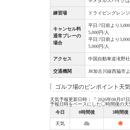
※メタルスパイクは
練習場
ドライビングレンジ：18
平日:7日前より3,0
キャンセル料
5,000円/人
通常プレーの
平日:7日前より3,0
場合
5,000円/人
アクセス
中国自動車道滝野社I
交通機関
JR加古川線西脇市より
ゴルフ場のピンポイント天
天気予報更新日時：『 2026年08月07日
予報日時をベースにした◯時間後の天
今日
0時間後
3時間後
天気