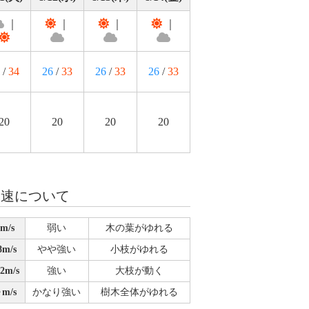
｜
｜
｜
｜
/
34
26
/
33
26
/
33
26
/
33
20
20
20
20
風速について
m/s
弱い
木の葉がゆれる
m/s
やや強い
小枝がゆれる
2m/s
強い
大枝が動く
m/s
かなり強い
樹木全体がゆれる