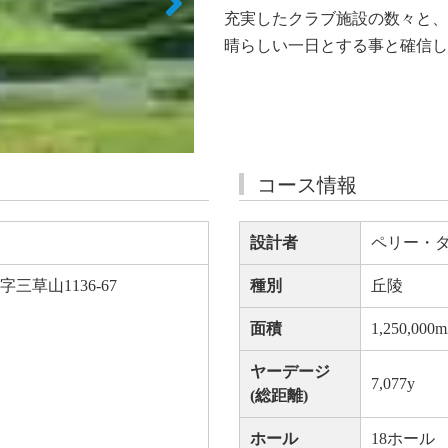
充実したクラブ施設の数々と、
晴らしい一日とする事と確信し
コース情報
設計者
ペリー・ダ
草山1136-67
種別
丘陵
面積
1,250,000m
ヤーデージ
7,077y
(総距離)
ホール
18ホール