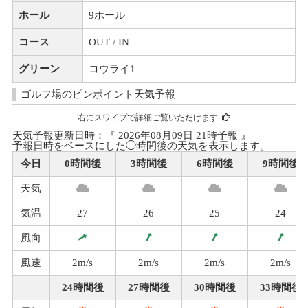
ホール
9ホール
コース
OUT / IN
グリーン
コウライ1
ゴルフ場のピンポイント天気予報
右にスワイプで詳細ご覧いただけます
天気予報更新日時：『 2026年08月09日 21時予報 』
予報日時をベースにした◯時間後の天気を表示します。
今日
0時間後
3時間後
6時間後
9時間後
天気
気温
27
26
25
24
風向
風速
2m/s
2m/s
2m/s
2m/s
24時間後
27時間後
30時間後
33時間後