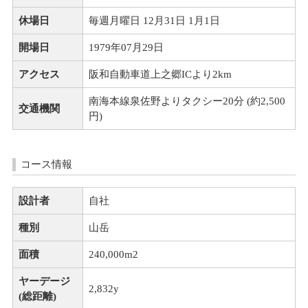
休場日
毎週月曜日 12月31日 1月1日
開場日
1979年07月29日
アクセス
阪和自動車道上之郷ICより2km
南海本線泉佐野よりタクシー20分 (約2,500
交通機関
円)
コース情報
設計者
自社
種別
山岳
面積
240,000m
2
ヤーデージ
2,832y
(総距離)