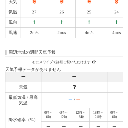
天気
気温
27
26
25
24
風向
風速
2m/s
2m/s
4m/s
4m/s
周辺地域の週間天気予報
右にスワイプで詳細ご覧いただけます
天気予報データがありません
ー
ー
天気
最低気温 / 最高
ー
/
ー
気温
0時～
6時～
12時～
18時～
0時～
6時
12時
18時
24時
6時
降水確率（%）
ー
ー
ー
ー
ー