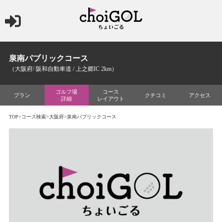
泉南パブリックコース
（大阪府/ 阪和自動車道 / 上之郷IC 2km）
ゴルフ場
コース
プラン
クチコミ
アクセス
詳細
レイアウト
TOP
>
コース検索
>
大阪府
>泉南パブリックコース