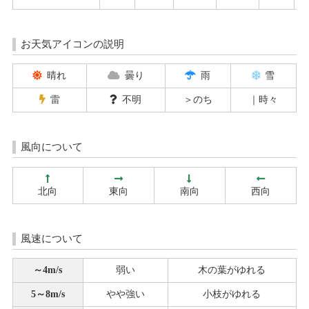
お天気アイコンの説明
晴れ
曇り
雨
雪
雷
不明
＞のち
｜時々
風向について
北向
東向
南向
西向
風速について
～4m/s
弱い
木の葉がゆれる
5～8m/s
やや強い
小枝がゆれる