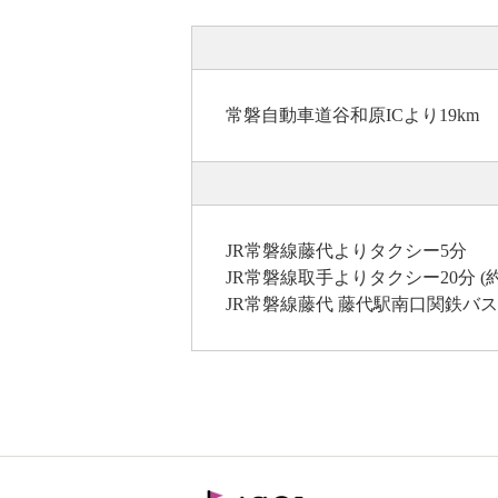
常磐自動車道谷和原ICより19km
JR常磐線藤代よりタクシー5分
JR常磐線取手よりタクシー20分 (約2
JR常磐線藤代 藤代駅南口関鉄バス1番