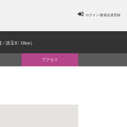
ログイン/新規会員登録
 須玉IC 18km）
ミ
アクセス