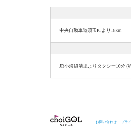
中央自動車道須玉ICより18km
JR小海線清里よりタクシー10分 (約
お問い合わせ
プラ