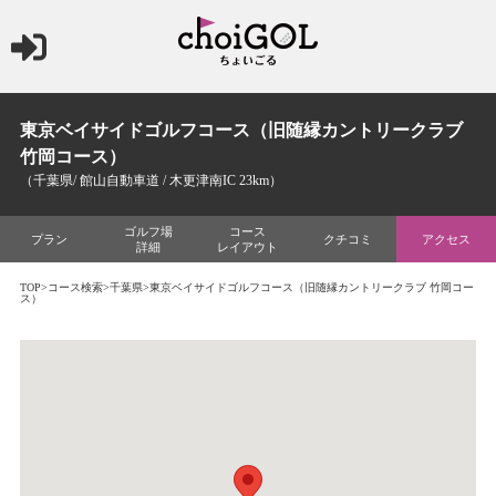
東京ベイサイドゴルフコース（旧随縁カントリークラブ
竹岡コース）
（千葉県/ 館山自動車道 / 木更津南IC 23km）
ゴルフ場
コース
プラン
クチコミ
アクセス
詳細
レイアウト
TOP
>
コース検索
>
千葉県
>東京ベイサイドゴルフコース（旧随縁カントリークラブ 竹岡コー
ス）