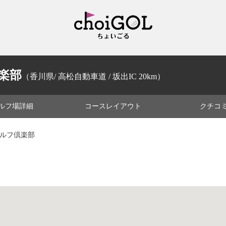
楽部
（香川県/ 高松自動車道 / 坂出IC 20km）
ルフ場
詳細
コース
レイアウト
クチコ
ゴルフ倶楽部