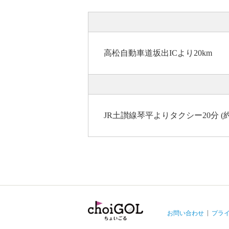
高松自動車道坂出ICより20km
JR土讃線琴平よりタクシー20分 (約2
お問い合わせ
プラ