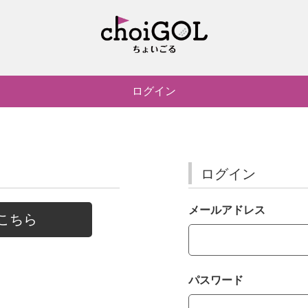
ログイン
ログイン
メールアドレス
パスワード