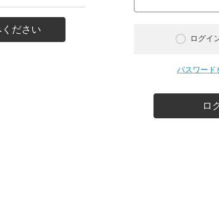
ログイ
パスワード