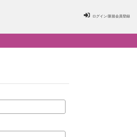
ログイン/新規会員登録