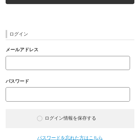
ログイン
メールアドレス
パスワード
ログイン情報を保存する
パスワードを忘れた方はこちら