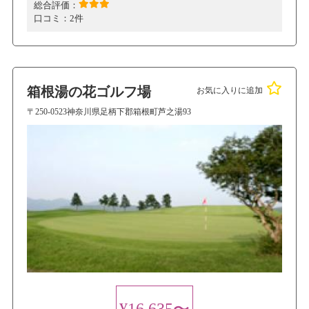
総合評価：
口コミ：
2件
箱根湯の花ゴルフ場
お気に入りに追加
〒250-0523神奈川県足柄下郡箱根町芦之湯93
¥16,635〜