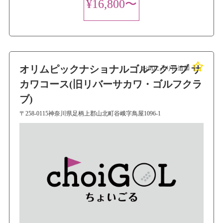
¥16,800〜
オリムピックナショナルゴルフクラブ サ
お気に入りに追加
カワコース(旧リバーサカワ・ゴルフクラ
ブ)
〒258-0115神奈川県足柄上郡山北町谷峨字鳥屋1096-1