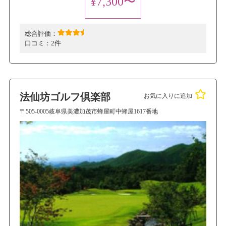
¥7,300〜
総合評価：
口コミ：
2件
法仙坊ゴルフ倶楽部
お気に入りに追加
〒505-0005岐阜県美濃加茂市蜂屋町中蜂屋1617番地