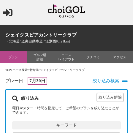
シェイクスピアカントリークラブ
（北海道/ 道央自動車道 / 江別西IC 21km）
ゴルフ場
コース
プラン
クチコミ
アクセス
詳細
レイアウト
TOP
>
コース検索
>
北海道
>シェイクスピアカントリークラブ
プレー日
7月30日
絞り込み検索
絞り込み
曜日やスタート時間を指定して、ご希望のプランを絞り込むことが
できます。
キーワード