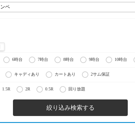
6時台
7時台
8時台
9時台
10時台
キャディあり
カートあり
2サム保証
1.5R
2R
0.5R
回り放題