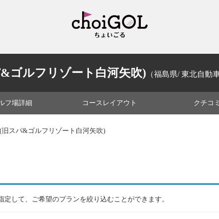
&ゴルフリゾート白河矢吹)
（福島県/ 東北自動車道
ルフ場
詳細
コース
レイアウト
クチコ
(旧スパ&ゴルフリゾート白河矢吹)
指定して、ご希望のプランを絞り込むことができます。