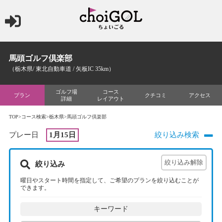
馬頭ゴルフ倶楽部
（栃木県/ 東北自動車道 / 矢板IC 35km）
ゴルフ場
コース
プラン
クチコミ
アクセス
詳細
レイアウト
TOP
>
コース検索
>
栃木県
>馬頭ゴルフ倶楽部
プレー日
1月15日
絞り込み検索
絞り込み
曜日やスタート時間を指定して、ご希望のプランを絞り込むことが
できます。
キーワード